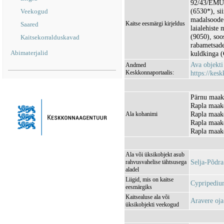
92/43/EMÜ I
(6530*), sii
Veekogud
madalsoode
Kaitse eesmärgi kirjeldus
Saared
laialehiste
(9050), soo
Kaitsekorralduskavad
rabametsade
Abimaterjalid
kuldkinga (
Ava objekt
Andmed
Keskkonnaportaalis:
https://kesk
Pärnu maak
Rapla maak
Rapla maako
Ala kohanimi
Rapla maak
Rapla maak
Ala või üksikobjekt asub
Selja-Põdr
rahvusvahelise tähtsusega
aladel
Liigid, mis on kaitse
Cypripedium
eesmärgiks
Kaitsealuse ala või
Aravere oj
üksikobjekti veekogud