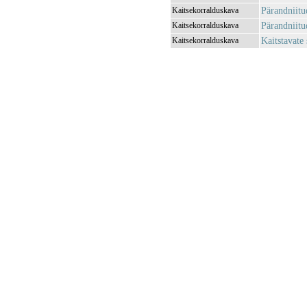
Pärandniitu
Kaitsekorralduskava
Pärandniitu
Kaitsekorralduskava
Kaitstavate
Kaitsekorralduskava