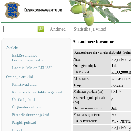
Andmed
Statistika ja viited
Ala andmete kuvamine
Avaleht
Kaitsealune ala või üksikobjekt: Sel
EELISe andmed
Selja-Põdra
Nimi
keskkonnaportaalis
Jah
On registriobjekt
Loe siit "Mis on EELIS?"
KLO20001
KKR kood
Otsing ja artiklid
kaitsealune
Ala staatus
Kaitstavad alad
hoiuala
Tüüp
931,9
Maismaa pindala (ha)
Rahvusvahelise tähtsusega alad
Siseveekogude pindala
Üksikobjektid
0
(ha)
Ürglooduse objektid
Jah
On maksusoodustus
50
Pärandkultuuriobjektid
Maamaksu protsent
VI - Piirat
IUCN kategooria
Pargid, puistud
Selja-Põdra
Liigid