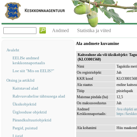
Andmed
Statistika ja viited
Ala andmete kuvamine
Avaleht
Kaitsealune ala või üksikobjekt: Tag
EELISe andmed
(KLO3001568)
keskkonnaportaalis
Nimi
Taguküla meri
Loe siit "Mis on EELIS?"
On registriobjekt
Jah
KKR kood
KLO3001568
Otsing ja artiklid
Ala staatus
endine kaitsea
Kaitstavad alad
Tüüp
püsielupaik
Rahvusvahelise tähtsusega alad
Maismaa pindala (ha)
12,5
On maksusoodustus
Jah
Üksikobjektid
Andmed
Ava objekti 
Ürglooduse objektid
Keskkonnaportaalis:
https://keskko
Pärandkultuuriobjektid
Pargid, puistud
Ala kohanimi
Hiiu maakond,
Liigid