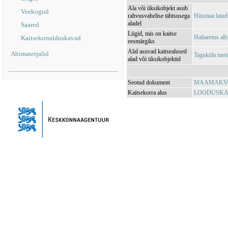
Ala või üksikobjekt asub
Veekogud
rahvusvahelise tähtsusega
Hiiumaa laiud
aladel
Saared
Liigid, mis on kaitse
Haliaeetus alb
Kaitsekorralduskavad
eesmärgiks
Alal asuvad kaitsealused
Abimaterjalid
Taguküla mer
alad või üksikobjektid
Seotud dokument
MAAMAKSUSE
Kaitsekorra alus
LOODUSKAIT