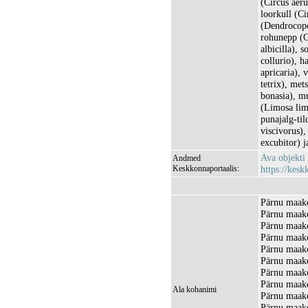
(Circus aeru
loorkull (Ci
(Dendrocopo
rohunepp (G
albicilla), 
collurio), h
apricaria), 
tetrix), met
bonasia), mu
(Limosa lim
punajalg-til
viscivorus),
excubitor) j
Ava objekti
Andmed
Keskkonnaportaalis:
https://kesk
Pärnu maako
Pärnu maako
Pärnu maako
Pärnu maako
Pärnu maak
Pärnu maako
Pärnu maak
Pärnu maak
Ala kohanimi
Pärnu maako
Pärnu maako