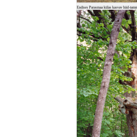
Endises Parasmaa külas kasvav hiid-tamm P