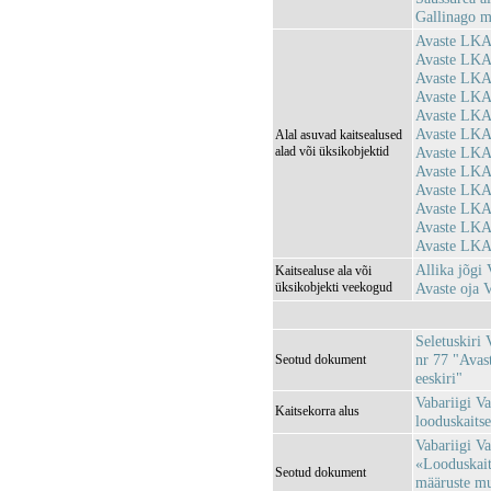
Gallinago m
Avaste LKA
Avaste LKA
Avaste LKA
Avaste LKA
Avaste LKA
Avaste LKA
Alal asuvad kaitsealused
alad või üksikobjektid
Avaste LKA
Avaste LKA
Avaste LKA
Avaste LKA
Avaste LKA
Avaste LKA
Allika jõg
Kaitsealuse ala või
üksikobjekti veekogud
Avaste oja
Seletuskiri 
nr 77 "Avas
Seotud dokument
eeskiri"
Vabariigi Va
Kaitsekorra alus
looduskaitse
Vabariigi Va
«Looduskaits
Seotud dokument
määruste mu