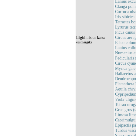
Lanius excub
Clanga poma
Curruca nis
Iris sibiric
Tetrastes bo
Lyrurus tetr
Picus canus 
Circus aerug
Liigid, mis on kaitse
eesmärgiks
Falco columb
Lanius collu
Numenius ar
Pedicularis
Circus cyane
Myrica gale 
Haliaeetus a
Dendrocopos
Platanthera 
Aquila chrys
Cypripedium
Viola uligi
Tetrao uroga
Grus grus (
Limosa limo
Caprimulgus
Epipactis pa
Turdus visc
Saussurea al