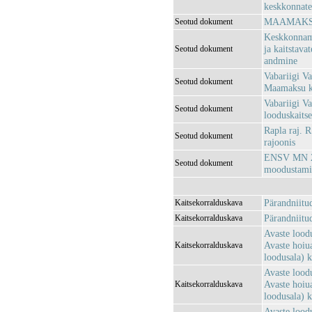
keskkonnatee
MAAMAKSUS
Seotud dokument
Keskkonnami
ja kaitstava
Seotud dokument
andmine
Vabariigi Va
Seotud dokument
Maamaksu ko
Vabariigi Va
Seotud dokument
looduskaitse
Rapla raj. 
Seotud dokument
rajoonis
ENSV MN 25.
Seotud dokument
moodustami
Pärandniitu
Kaitsekorralduskava
Pärandniitu
Kaitsekorralduskava
Avaste loodu
Avaste hoiu
Kaitsekorralduskava
loodusala) 
Avaste loodu
Avaste hoiu
Kaitsekorralduskava
loodusala) 
Avaste loodu