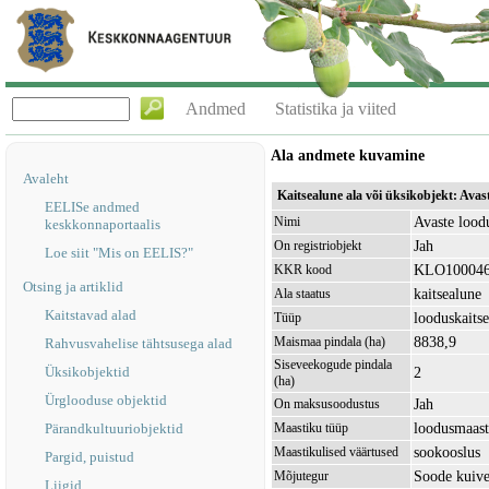
Andmed
Statistika ja viited
Ala andmete kuvamine
Avaleht
Kaitsealune ala või üksikobjekt: Ava
EELISe andmed
Avaste loodu
Nimi
keskkonnaportaalis
Jah
On registriobjekt
Loe siit "Mis on EELIS?"
KLO10004
KKR kood
Otsing ja artiklid
kaitsealune
Ala staatus
Kaitstavad alad
looduskaitse
Tüüp
8838,9
Maismaa pindala (ha)
Rahvusvahelise tähtsusega alad
Siseveekogude pindala
Üksikobjektid
2
(ha)
Ürglooduse objektid
Jah
On maksusoodustus
loodusmaast
Pärandkultuuriobjektid
Maastiku tüüp
sookooslus
Maastikulised väärtused
Pargid, puistud
Soode kuive
Mõjutegur
Liigid