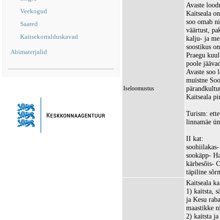
Avaste lood
Veekogud
Kaitseala on
soo omab nii
Saared
väärtust, pa
Kaitsekorralduskavad
kalju- ja me
soostikus o
Abimaterjalid
Praegu kuul
poole jääva
Avaste soo 
muistne Soo
pärandkultu
Iseloomustus
Kaitseala pi
Turism: ett
linnamäe üm
II kat:
soohiilakas-
sookäpp- H
kärbesõis- O
täpiline sõ
Kaitseala ka
1) kaitsta, 
ja Kesu raba
maastikke ni
2) kaitsta j