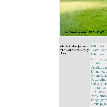
Tuhu-Kesu 
Ala või üksikobjekt asub
Avaste loo
rahvusvahelise tähtsusega
aladel
Tuhu-Kesu
Accipiter ge
Corallorhiza
Vanellus van
Tringa totan
Gymnadenia 
Dactylorhiz
Malus sylve
Listera ovat
Pluvialis ap
Dactylorhiz
Tringa glare
Circus pyga