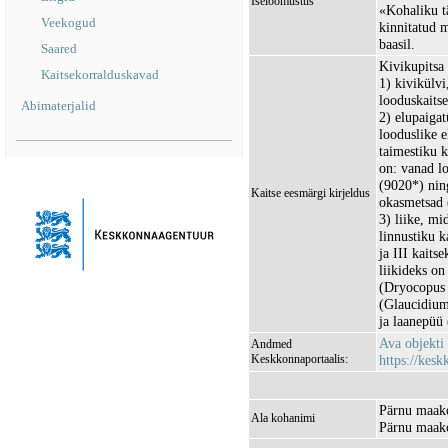
Iseloomustus
«Kohaliku t
Veekogud
kinnitatud 
baasil.
Saared
Kivikupitsa 
Kaitsekorralduskavad
1) kivikülvi
looduskaitse
Abimaterjalid
2) elupaiga
looduslike 
taimestiku k
on: vanad l
(9020*) ning
Kaitse eesmärgi kirjeldus
okasmetsad 
3) liike, m
linnustiku k
ja III kaits
liikideks on
(Dryocopus 
(Glaucidium
ja laanepüü
Ava objekti
Andmed
Keskkonnaportaalis:
https://kesk
Pärnu maako
Ala kohanimi
Pärnu maako