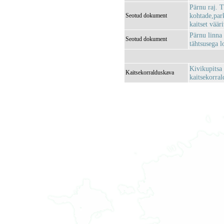
Pärnu raj. 
kohtade,park
Seotud dokument
kaitset väär
Pärnu linna
Seotud dokument
tähtsusega l
Kivikupitsa
Kaitsekorralduskava
kaitsekorra