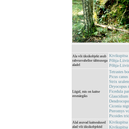
Kivikupitsa
Ala või üksikobjekt asub
Põhja-Liiv
rahvusvahelise tähtsusega
aladel
Põhja-Liiv
Tetrastes bo
Picus canus 
Strix uralen
Dryocopus m
Ficedula pa
Liigid, mis on kaitse
eesmärgiks
Glaucidium 
Dendrocopos
Ciconia nig
Pteromys vo
Picoides tri
Kivikupits
Alal asuvad kaitsealused
alad või üksikobjektid
Kivikupits