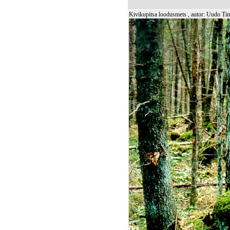
Kivikupitsa loodusmets , autor: Uudo Ti