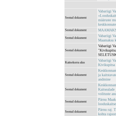
Vabariigi Va
«Looduskaits
Seotud dokument
määruste mu
keskkonnatee
MAAMAKSUS
Seotud dokument
Vabariigi Va
Seotud dokument
Maamaksu ko
Vabariigi Va
"Kivikupitsa
Seotud dokument
SELETUSK
Vabariigi Va
Kaitsekorra alus
Kivikupitsa 
Keskkonnami
ja kaitstava
Seotud dokument
andmine
Keskkonnami
Kaitsealade 
Seotud dokument
volituste an
Pärnu Maako
Seotud dokument
looduskaitse
Pärnu raj. 
Seotud dokument
kohta rajoon