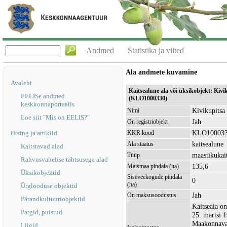
Andmed
Statistika ja viited
Ala andmete kuvamine
Avaleht
Kaitsealune ala või üksikobjekt: Kivi
EELISe andmed
(KLO1000330)
keskkonnaportaalis
Kivikupitsa
Nimi
Loe siit "Mis on EELIS?"
Jah
On registriobjekt
KLO10003
Otsing ja artiklid
KKR kood
kaitsealune
Ala staatus
Kaitstavad alad
maastikukai
Tüüp
Rahvusvahelise tähtsusega alad
135,6
Maismaa pindala (ha)
Üksikobjektid
Siseveekogude pindala
0
(ha)
Ürglooduse objektid
Jah
On maksusoodustus
Pärandkultuuriobjektid
Kaitseala o
Pargid, puistud
25. märtsi 1
Maakonnaval
Liigid