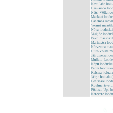
Kasti lahe ho
Haavassoo loo
Nätsi-Võlla lo
Maalasti loodu
Lahemaa rahv
Vormsi maasti
Nõva looduska
Vaskjõe loodu
Pakri maastiku
Marimetsa loo
Kõrvemaa maas
Uulu-Võiste m
Jäärumetsa loo
Mullutu-Loode
Kõpu looduska
Pähni loodusk
Kaisma hoiual
Jäärja hoiual
Lehtsaare lood
Kuulmajärve L
Põduste-Upa h
Kärevere lood