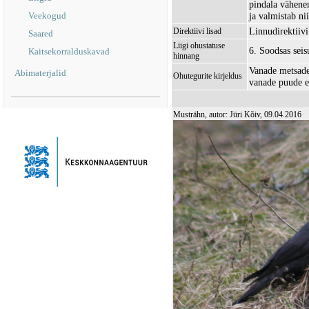
pindala vähene
Veekogud
ja valmistab ni
Linnudirektiivi 
Direktiivi lisad
Saared
Liigi ohustatuse
6. Soodsas sei
Kaitsekorralduskavad
hinnang
Vanade metsade
Abimaterjalid
Ohutegurite kirjeldus
vanade puude e
Musträhn, autor: Jüri Kõiv, 09.04.2016