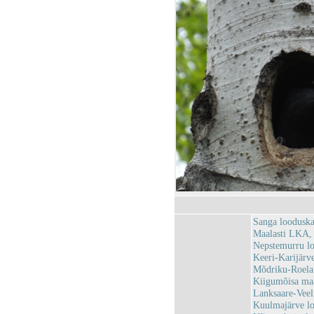
Sanga loodusk
Maalasti LKA,
Nepstemurru l
Keeri-Karijärv
Mõdriku-Roela
Kiigumõisa ma
Lanksaare-Vee
Kuulmajärve l