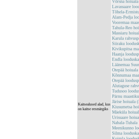
Võrsna hoiual
Lavassaare loo
Tõhela-Ermist
Alam-Pedja lo
Vooremaa maas
Tahula-Reo ho
Massiaru hoiu
Karula rahvus
Siiraku loodus
Kivikupitsa ma
Haanja loodus
Endla loodusk
Läänemaa Suur
Otepää hoiual
Kõnnumaa maas
Otepää loodus
Alutaguse rah
Tudusoo loodu
Pärnu maastik
Järise hoiual
Kaitsealused alad, kus
Kiusumetsa ho
on kaitse eesmärgiks
Mäeküla hoiua
Urissaare hoi
Nabala-Tuhala
Meenikunno lo
Silma loodusk
Koimla loodus