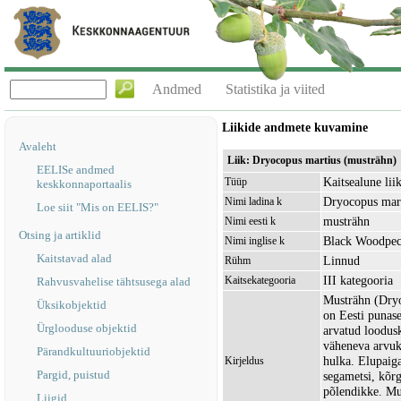
Andmed
Statistika ja viited
Liikide andmete kuvamine
Avaleht
Liik: Dryocopus martius (musträhn)
EELISe andmed
Kaitsealune lii
Tüüp
keskkonnaportaalis
Dryocopus mar
Nimi ladina k
Loe siit "Mis on EELIS?"
musträhn
Nimi eesti k
Otsing ja artiklid
Black Woodpec
Nimi inglise k
Kaitstavad alad
Linnud
Rühm
III kategooria
Kaitsekategooria
Rahvusvahelise tähtsusega alad
Musträhn (Dryo
Üksikobjektid
on Eesti punase
Ürglooduse objektid
arvatud loodusk
väheneva arvuku
Pärandkultuuriobjektid
hulka. Elupaig
Kirjeldus
Pargid, puistud
segametsi, kõrg
põlendikke. Mu
Liigid