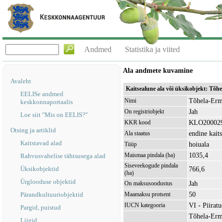
Andmed
Statistika ja viited
Ala andmete kuvamine
Avaleht
Kaitsealune ala või üksikobjekt: Tõ
EELISe andmed
Tõhela-Ermi
Nimi
keskkonnaportaalis
Jah
On registriobjekt
Loe siit "Mis on EELIS?"
KLO20002
KKR kood
Otsing ja artiklid
endine kait
Ala staatus
Kaitstavad alad
hoiuala
Tüüp
1035,4
Maismaa pindala (ha)
Rahvusvahelise tähtsusega alad
Siseveekogude pindala
Üksikobjektid
766,6
(ha)
Ürglooduse objektid
Jah
On maksusoodustus
50
Pärandkultuuriobjektid
Maamaksu protsent
VI - Piirat
IUCN kategooria
Pargid, puistud
Tõhela-Ermi
Liigid