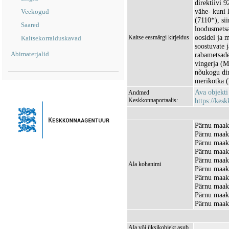
direktiivi 
vähe- kuni k
Veekogud
(7110*), si
Saared
loodusmetsa
oosidel ja 
Kaitse eesmärgi kirjeldus
Kaitsekorralduskavad
soostuvate 
Abimaterjalid
rabametsade
vingerja (Mi
nõukogu dir
merikotka (H
Ava objekt
Andmed
Keskkonnaportaalis:
https://kesk
Pärnu maak
Pärnu maako
Pärnu maak
Pärnu maak
Pärnu maako
Ala kohanimi
Pärnu maak
Pärnu maak
Pärnu maako
Pärnu maako
Pärnu maako
Ala või üksikobjekt asub