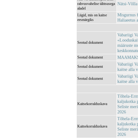
Nätsi-Võll
rahvusvahelise tähtsusega
aladel
Misgurnus fo
Liigid, mis on kaitse
eesmärgiks
Haliaeetus a
Vabariigi V
«Looduskait
Seotud dokument
määruste m
keskkonnatee
MAAMAKSU
Seotud dokument
Vabariigi V
Seotud dokument
kaitse alla
Vabariigi V
Seotud dokument
kaitse alla
Tõhela-Ermi
kaljukotka 
Kaitsekorralduskava
Seliste mer
2026
Tõhela-Ermi
kaljukotka 
Kaitsekorralduskava
Seliste mer
2026