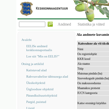
Andmed
Statistika ja viited
Ala andmete kuvami
Avaleht
Kaitsealune ala või üks
EELISe andmed
Nimi
keskkonnaportaalis
On registriobjekt
Loe siit "Mis on EELIS?"
KKR kood
Otsing ja artiklid
Ala staatus
Tüüp
Kaitstavad alad
Maismaa pindala (ha)
Rahvusvahelise tähtsusega alad
Siseveekogude pindala (ha
Üksikobjektid
On maksusoodustus
Maamaksu protsent
Ürglooduse objektid
IUCN kategooria
Pärandkultuuriobjektid
Pargid, puistud
Kaitse eesmärgi kirjeldus
Liigid