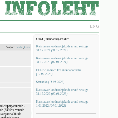
ENG
Uued (uuendatud) artiklid:
Kaitstavate loodusobjektide arvud seisuga
Väljad:
peida
,
kuva
31.12.2024
(31.12.2024)
Kaitstavate loodusobjektide arvud seisuga
31.12.2023
(02.01.2024)
EELISe andmed keskkonnaportaalis
(12.07.2023)
Statistika
(11.01.2023)
Kaitstavate loodusobjektide arvud seisuga
31.12.2022
(02.01.2023)
Kaitstavate loodusobjektide arvud seisuga
1.01.2022
(04.01.2022)
ud elupaigatüüpide -
tude (6530*), vanade
ategooria liikide -
upaikade kaitse.