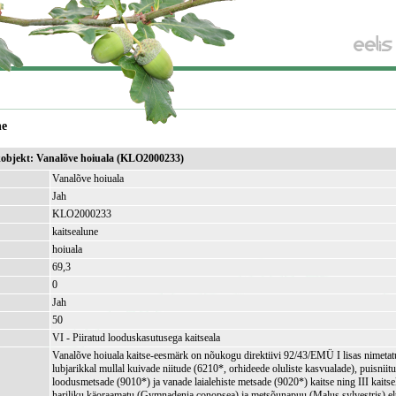
ne
ikobjekt: Vanalõve hoiuala (KLO2000233)
Vanalõve hoiuala
Jah
KLO2000233
kaitsealune
hoiuala
69,3
)
0
Jah
50
VI - Piiratud looduskasutusega kaitseala
Vanalõve hoiuala kaitse-eesmärk on nõukogu direktiivi 92/43/EMÜ I lisas nimetat
lubjarikkal mullal kuivade niitude (6210*, orhideede oluliste kasvualade), puisnii
loodusmetsade (9010*) ja vanade laialehiste metsade (9020*) kaitse ning III kaitsek
hariliku käoraamatu (Gymnadenia conopsea) ja metsõunapuu (Malus sylvestris) el