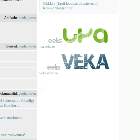
©EELIS (Eesti looduse infosüsteem),
Keskkonnaagentuur
Asukoht:
peida
,
kuva
Seosed:
peida
,
kuva
lva.eelis.ee
veka.eelis.ee
okumendid:
peida
,
kuva
l kehtestatud Vabariigi
 Riikliku ...
 Saare maakonna
 Saare maakonnas¹