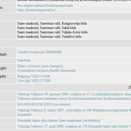
Ava objekti andmed Keskkonnaportaalis
is:
https://keskkonnaportaal.ee/...
Saare maakond, Saaremaa vald, Kangrusselja küla
Saare maakond, Saaremaa vald, Sakla küla
Saare maakond, Saaremaa vald, Valjala-Ariste küla
Saare maakond, Saaremaa vald, Vanalõve küla
Vanalõve loodusala EE0040488
ladel
Saaremaa
Malus sylvestris (mets-õunapuu)
rgiks
Gymnadenia conopsea (harilik käoraamat)
jekti
Rääguoja VEE1174100
Lõve jõgi VEE1173500
D
Vabariigi Valitsuse 19. jaanuari 2009. a määrus nr 13 «Looduskaitseseaduse» aluse
Valitsuse määruste muutmine seoses Keskkonnaministeeriumi keskkonnateenistuste,
MAAMAKSUSEADUS (terviktekst)
Vabariigi Valitsuse 6. märtsi 2007. a korraldus nr 140 Maamaksu korrigeerimine
hoiualadel
Hoiualade kaitse alla võtmine Saare maakonnas (terviktekst)
Vabariigi Valitsuse 27. juuli 2006. a määrus nr 176 Hoiualade kaitse alla võtmine