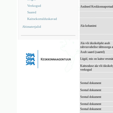
Veekogud
Andmed Keskkonnaportaal
Saared
Kaitsekorralduskavad
Ala kohanimi
Abimaterjalid
Ala või üksikobjekt asub
rahvusvahelise tähtsusega a
Asub saarel (saartel)
Liigid, mis on kaitse eesmä
Kaitsealuse ala või üksikob
veekogud
Seotud dokument
Seotud dokument
Seotud dokument
Seotud dokument
Seotud dokument