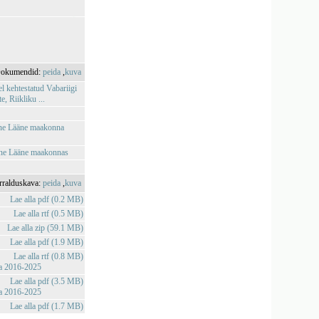
okumendid:
peida
,
kuva
l kehtestatud Vabariigi
 Riikliku ...
mine Lääne maakonna
mine Lääne maakonnas
rralduskava:
peida
,
kuva
Lae alla pdf (0.2 MB)
Lae alla rtf (0.5 MB)
Lae alla zip (59.1 MB)
Lae alla pdf (1.9 MB)
Lae alla rtf (0.8 MB)
va 2016-2025
Lae alla pdf (3.5 MB)
va 2016-2025
Lae alla pdf (1.7 MB)