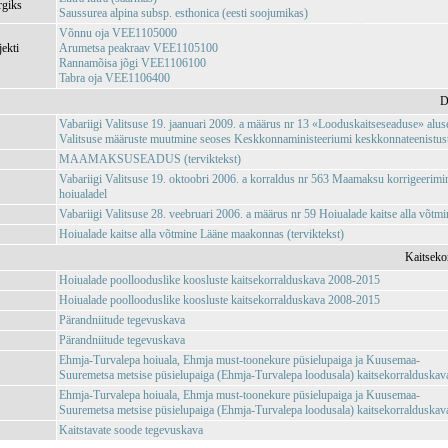
rgiks
Saussurea alpina subsp. esthonica (eesti soojumikas)
Võnnu oja VEE1105000
jekti
Arumetsa peakraav VEE1105100
Rannamõisa jõgi VEE1106100
Tabra oja VEE1106400
D
Vabariigi Valitsuse 19. jaanuari 2009. a määrus nr 13 «Looduskaitseseaduse» aluse
Valitsuse määruste muutmine seoses Keskkonnaministeeriumi keskkonnateenistuste,
MAAMAKSUSEADUS (terviktekst)
Vabariigi Valitsuse 19. oktoobri 2006. a korraldus nr 563 Maamaksu korrigeeri
hoiualadel
Vabariigi Valitsuse 28. veebruari 2006. a määrus nr 59 Hoiualade kaitse alla võt
Hoiualade kaitse alla võtmine Lääne maakonnas (terviktekst)
Kaitseko
Hoiualade poollooduslike koosluste kaitsekorralduskava 2008-2015
Hoiualade poollooduslike koosluste kaitsekorralduskava 2008-2015
Pärandniitude tegevuskava
Pärandniitude tegevuskava
Ehmja-Turvalepa hoiuala, Ehmja must-toonekure püsielupaiga ja Kuusemaa-
Suuremetsa metsise püsielupaiga (Ehmja-Turvalepa loodusala) kaitsekorralduska
Ehmja-Turvalepa hoiuala, Ehmja must-toonekure püsielupaiga ja Kuusemaa-
Suuremetsa metsise püsielupaiga (Ehmja-Turvalepa loodusala) kaitsekorralduska
Kaitstavate soode tegevuskava