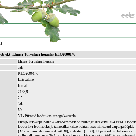
ne
ikobjekt: Ehmja-Turvalepa hoiuala (KLO2000146)
Ehmja-Turvalepa hoiuala
Jah
KLO2000146
kaitsealune
hoiuala
2123,9
)
2,5
Jah
50
VI - Piiratud looduskasutusega kaitseala
Ehmja-Turvalepa hoiuala kaitse-eesmärk on nõukogu direktiivi 92/43/EMÜ loodus
loodusliku loomastiku ja taimestiku kaitse kohta I lisas nimetatud elupaigatüüpide 
(3260)2, kuivade nõmmede (4030), kadastike (5130), lubjarikkal mullal kuivade ni
sinihelmikakoosluste (6410), niiskuslembeste kõrgrohustute (6430), aas-rebasesa