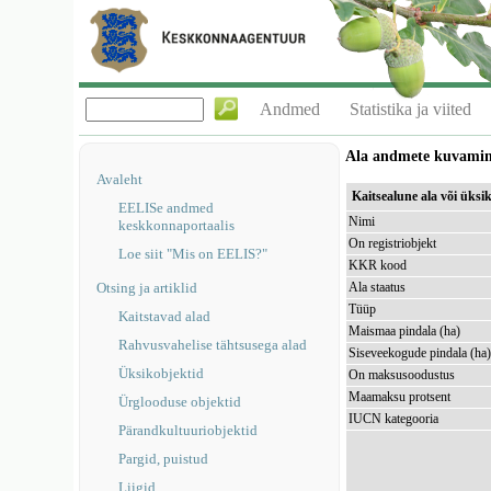
Andmed
Statistika ja viited
Ala andmete kuvami
Avaleht
Kaitsealune ala või üks
EELISe andmed
Nimi
keskkonnaportaalis
On registriobjekt
Loe siit "Mis on EELIS?"
KKR kood
Otsing ja artiklid
Ala staatus
Tüüp
Kaitstavad alad
Maismaa pindala (ha)
Rahvusvahelise tähtsusega alad
Siseveekogude pindala (ha
Üksikobjektid
On maksusoodustus
Maamaksu protsent
Ürglooduse objektid
IUCN kategooria
Pärandkultuuriobjektid
Pargid, puistud
Liigid