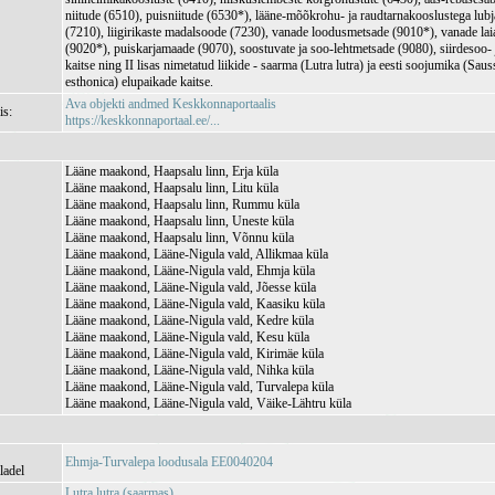
niitude (6510), puisniitude (6530*), lääne-mõõkrohu- ja raudtarnakooslustega lub
(7210), liigirikaste madalsoode (7230), vanade loodusmetsade (9010*), vanade lai
(9020*), puiskarjamaade (9070), soostuvate ja soo-lehtmetsade (9080), siirdesoo
kaitse ning II lisas nimetatud liikide - saarma (Lutra lutra) ja eesti soojumika (Saus
esthonica) elupaikade kaitse.
Ava objekti andmed Keskkonnaportaalis
is:
https://keskkonnaportaal.ee/...
Lääne maakond, Haapsalu linn, Erja küla
Lääne maakond, Haapsalu linn, Litu küla
Lääne maakond, Haapsalu linn, Rummu küla
Lääne maakond, Haapsalu linn, Uneste küla
Lääne maakond, Haapsalu linn, Võnnu küla
Lääne maakond, Lääne-Nigula vald, Allikmaa küla
Lääne maakond, Lääne-Nigula vald, Ehmja küla
Lääne maakond, Lääne-Nigula vald, Jõesse küla
Lääne maakond, Lääne-Nigula vald, Kaasiku küla
Lääne maakond, Lääne-Nigula vald, Kedre küla
Lääne maakond, Lääne-Nigula vald, Kesu küla
Lääne maakond, Lääne-Nigula vald, Kirimäe küla
Lääne maakond, Lääne-Nigula vald, Nihka küla
Lääne maakond, Lääne-Nigula vald, Turvalepa küla
Lääne maakond, Lääne-Nigula vald, Väike-Lähtru küla
Ehmja-Turvalepa loodusala EE0040204
ladel
Lutra lutra (saarmas)