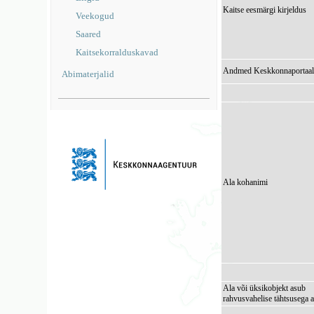
Kaitse eesmärgi kirjeldus
Veekogud
Saared
Kaitsekorralduskavad
Andmed Keskkonnaportaal
Abimaterjalid
Ala kohanimi
Ala või üksikobjekt asub
rahvusvahelise tähtsusega a