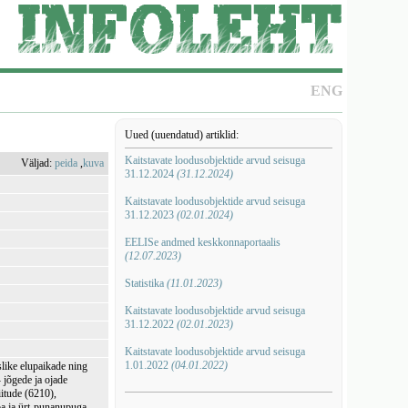
ENG
Uued (uuendatud) artiklid:
Kaitstavate loodusobjektide arvud seisuga
Väljad:
peida
,
kuva
31.12.2024
(31.12.2024)
Kaitstavate loodusobjektide arvud seisuga
31.12.2023
(02.01.2024)
EELISe andmed keskkonnaportaalis
(12.07.2023)
Statistika
(11.01.2023)
Kaitstavate loodusobjektide arvud seisuga
31.12.2022
(02.01.2023)
Kaitstavate loodusobjektide arvud seisuga
1.01.2022
(04.01.2022)
like elupaikade ning
- jõgede ja ojade
itude (6210),
ba ja ürt-punanupuga