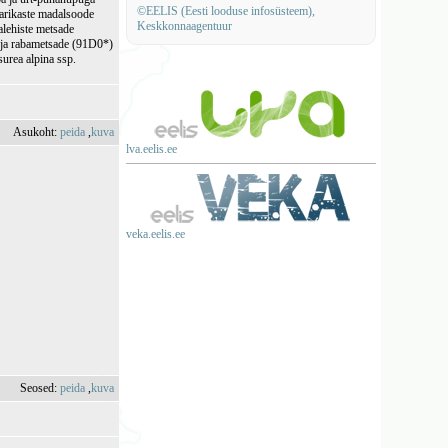
©EELIS (Eesti looduse infosüsteem),
jarikaste madalsoode
Keskkonnaagentuur
alehiste metsade
- ja rabametsade (91D0*)
surea alpina ssp.
Asukoht:
peida
,
kuva
lva.eelis.ee
veka.eelis.ee
Seosed:
peida
,
kuva