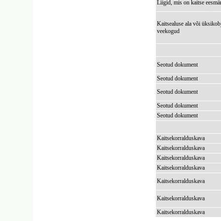
Liigid, mis on kaitse eesmä
Kaitsealuse ala või üksikob
veekogud
Seotud dokument
Seotud dokument
Seotud dokument
Seotud dokument
Seotud dokument
Kaitsekorralduskava
Kaitsekorralduskava
Kaitsekorralduskava
Kaitsekorralduskava
Kaitsekorralduskava
Kaitsekorralduskava
Kaitsekorralduskava