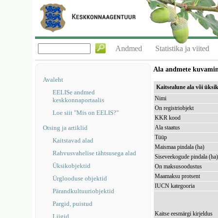
Andmed
Statistika ja viited
Ala andmete kuvami
Avaleht
Kaitsealune ala või üks
EELISe andmed
Nimi
keskkonnaportaalis
On registriobjekt
Loe siit "Mis on EELIS?"
KKR kood
Otsing ja artiklid
Ala staatus
Tüüp
Kaitstavad alad
Maismaa pindala (ha)
Rahvusvahelise tähtsusega alad
Siseveekogude pindala (ha
Üksikobjektid
On maksusoodustus
Maamaksu protsent
Ürglooduse objektid
IUCN kategooria
Pärandkultuuriobjektid
Pargid, puistud
Kaitse eesmärgi kirjeldus
Liigid