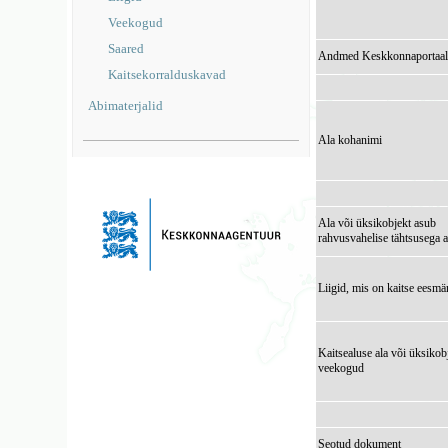
Veekogud
Saared
Andmed Keskkonnaportaal
Kaitsekorralduskavad
Abimaterjalid
Ala kohanimi
Ala või üksikobjekt asub
rahvusvahelise tähtsusega a
Liigid, mis on kaitse eesmä
Kaitsealuse ala või üksikob
veekogud
Seotud dokument