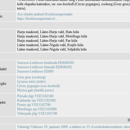
kelle elupaika kaitstakse, on: soo-loorkull (Circus pygargus), sookurg (Grus grus) j
tetrix).
Ava objekti andmed Keskkonnaportaalis
is:
https://keskkonnaportaal.ee/...
Harju maakond, Lääne-Harju vald, Hatu küla
Harju maakond, Lääne-Harju vald, Metslõugu küla
Harju maakond, Lääne-Harju vald, Pae küla
Lääne maakond, Lääne-Nigula vald, Kuijõe küla
Lääne maakond, Lääne-Nigula vald, Seljaküla küla
Suursoo-Leidissoo loodusala EE0040202
Suursoo-Leidissoo linnuala EE0040202
ladel
Suursoo-Leidissoo EE069
Grus grus (sookurg)
Lyrurus tetrix (teder)
rgiks
Circus pygargus (soo-loorkull)
Myrica gale (harilik porss)
Piirsalu jõgi VEE1102100
Kaldamäe oja VEE1102500
jekti
Pennu oja VEE1102700
Metslõugu oja VEE1102800
Vihterpalu jõgi VEE1101700
D
Vabariigi Valitsuse 19. jaanuari 2009. a määrus nr 13 «Looduskaitseseaduse» aluse