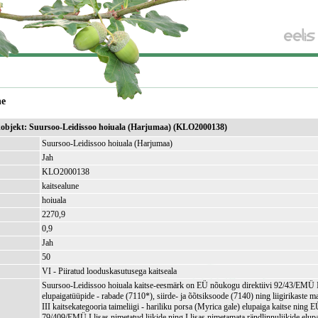
ne
ikobjekt: Suursoo-Leidissoo hoiuala (Harjumaa) (KLO2000138)
Suursoo-Leidissoo hoiuala (Harjumaa)
Jah
KLO2000138
kaitsealune
hoiuala
2270,9
)
0,9
Jah
50
VI - Piiratud looduskasutusega kaitseala
Suursoo-Leidissoo hoiuala kaitse-eesmärk on EÜ nõukogu direktiivi 92/43/EMÜ I
elupaigatüüpide - rabade (7110*), siirde- ja õõtsiksoode (7140) ning liigirikaste m
III kaitsekategooria taimeliigi - hariliku porsa (Myrica gale) elupaiga kaitse ning 
79/409/EMÜ I lisas nimetatud liikide ning I lisas nimetamata rändlinnuliikide elupa