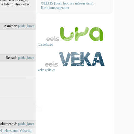
©EELIS (Eesti looduse infosüsteem),
a teder (Tetrao tetrix
Keskkonnaagentuur
Asukoht:
peida
,
kuva
lva.eelis.ee
Seosed:
peida
,
kuva
veka.eelis.ee
okumendid:
peida
,
kuva
l kehtestatud Vabariigi