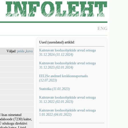
ENG
Uued (uuendatud) artiklid:
Kaitstavate loodusobjektide arvud seisuga
Väljad:
peida
,
kuva
31.12.2024
(31.12.2024)
Kaitstavate loodusobjektide arvud seisuga
31.12.2023
(02.01.2024)
EELISe andmed keskkonnaportaalis
(12.07.2023)
Statistika
(11.01.2023)
Kaitstavate loodusobjektide arvud seisuga
31.12.2022
(02.01.2023)
Kaitstavate loodusobjektide arvud seisuga
1.01.2022
(04.01.2022)
 lisas nimetatud
adalsoode (7230) kaitse,
EÜ nõukogu direktiivi
ikade kaitse. Liigid,