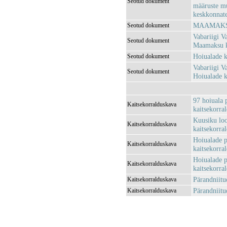
Seotud dokument
määruste m
keskkonnatee
MAAMAKSU
Seotud dokument
Vabariigi V
Seotud dokument
Maamaksu k
Hoiualade k
Seotud dokument
Vabariigi V
Seotud dokument
Hoiualade k
97 hoiuala 
Kaitsekorralduskava
kaitsekorra
Kuusiku loo
Kaitsekorralduskava
kaitsekorra
Hoiualade p
Kaitsekorralduskava
kaitsekorra
Hoiualade p
Kaitsekorralduskava
kaitsekorra
Pärandniitu
Kaitsekorralduskava
Pärandniitu
Kaitsekorralduskava