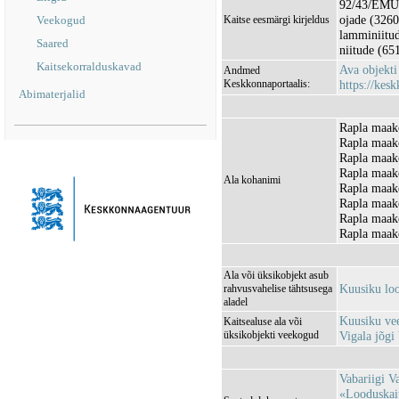
92/43/EMÜ I
ojade (3260
Veekogud
Kaitse eesmärgi kirjeldus
lamminiitud
Saared
niitude (651
Kaitsekorralduskavad
Ava objekt
Andmed
Keskkonnaportaalis:
https://kesk
Abimaterjalid
Rapla maako
Rapla maako
Rapla maako
Rapla maak
Ala kohanimi
Rapla maak
Rapla maak
Rapla maako
Rapla maak
Ala või üksikobjekt asub
Kuusiku lo
rahvusvahelise tähtsusega
aladel
Kuusiku ve
Kaitsealuse ala või
üksikobjekti veekogud
Vigala jõg
Vabariigi V
«Looduskait