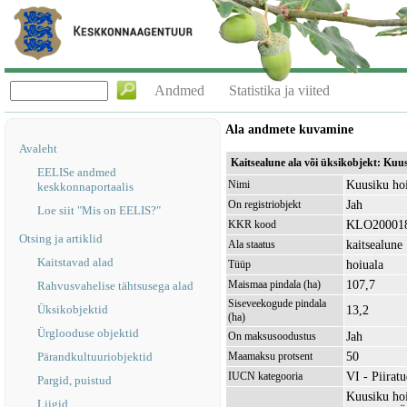
Andmed
Statistika ja viited
Ala andmete kuvamine
Avaleht
Kaitsealune ala või üksikobjekt: Ku
EELISe andmed
Kuusiku ho
Nimi
keskkonnaportaalis
Jah
On registriobjekt
Loe siit "Mis on EELIS?"
KLO20001
KKR kood
Otsing ja artiklid
kaitsealune
Ala staatus
Kaitstavad alad
hoiuala
Tüüp
107,7
Maismaa pindala (ha)
Rahvusvahelise tähtsusega alad
Siseveekogude pindala
Üksikobjektid
13,2
(ha)
Ürglooduse objektid
Jah
On maksusoodustus
50
Pärandkultuuriobjektid
Maamaksu protsent
VI - Piirat
IUCN kategooria
Pargid, puistud
Kuusiku hoi
Liigid