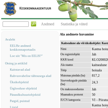
Andmed
Statistika ja viited
Ala andmete kuvamine
Avaleht
Kaitsealune ala või üksikobjekt: Ka
EELISe andmed
Kastna hoiu
Nimi
keskkonnaportaalis
Jah
On registriobjekt
Loe siit "Mis on EELIS?"
KLO20002
KKR kood
Otsing ja artiklid
kaitsealune
Ala staatus
Kaitstavad alad
hoiuala
Tüüp
817,2
Maismaa pindala (ha)
Rahvusvahelise tähtsusega alad
Siseveekogude pindala
Üksikobjektid
24,3
(ha)
Ürglooduse objektid
Jah
On maksusoodustus
50
Pärandkultuuriobjektid
Maamaksu protsent
VI - Piirat
IUCN kategooria
Pargid, puistud
Kastna hoiu
Liigid