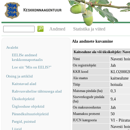
Andmed
Statistika ja viited
Ala andmete kuvamine
Avaleht
Kaitsealune ala või üksikobjekt: Nav
EELISe andmed
Navesti hoi
Nimi
keskkonnaportaalis
Jah
On registriobjekt
Loe siit "Mis on EELIS?"
KLO20002
KKR kood
Otsing ja artiklid
kaitsealune
Ala staatus
Kaitstavad alad
hoiuala
Tüüp
0,3
Maismaa pindala (ha)
Rahvusvahelise tähtsusega alad
Siseveekogude pindala
Üksikobjektid
9,4
(ha)
Ürglooduse objektid
Jah
On maksusoodustus
50
Pärandkultuuriobjektid
Maamaksu protsent
VI - Piirat
IUCN kategooria
Pargid, puistud
Navesti hoi
Liigid