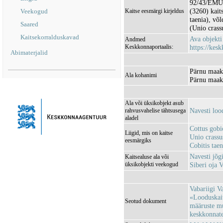
92/43/EMÜ I
(3260) kaits
Veekogud
Kaitse eesmärgi kirjeldus
taenia), võl
Saared
(Unio crass
Kaitsekorralduskavad
Ava objekt
Andmed
Keskkonnaportaalis:
https://kesk
Abimaterjalid
Pärnu maako
Ala kohanimi
Pärnu maako
Ala või üksikobjekt asub
Navesti lo
rahvusvahelise tähtsusega
aladel
Cottus gobi
Liigid, mis on kaitse
Unio crassu
eesmärgiks
Cobitis taen
Navesti jõ
Kaitsealuse ala või
üksikobjekti veekogud
Siberi oja
Vabariigi V
«Looduskait
Seotud dokument
määruste m
keskkonnatee