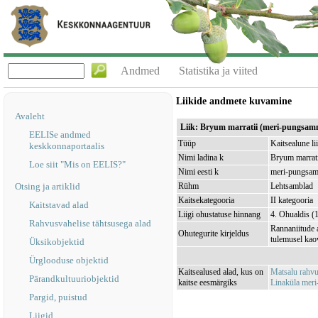
Andmed
Statistika ja viited
Liikide andmete kuvamine
Avaleht
Liik: Bryum marratii (meri-pungsam
EELISe andmed
Tüüp
Kaitsealune li
keskkonnaportaalis
Nimi ladina k
Bryum marrati
Loe siit "Mis on EELIS?"
Nimi eesti k
meri-pungsa
Otsing ja artiklid
Rühm
Lehtsamblad
Kaitsekategooria
II kategooria
Kaitstavad alad
Liigi ohustatuse hinnang
4. Ohualdis (
Rahvusvahelise tähtsusega alad
Rannaniitude 
Ohutegurite kirjeldus
tulemusel kao
Üksikobjektid
Ürglooduse objektid
Kaitsealused alad, kus on
Matsalu rahv
Pärandkultuuriobjektid
kaitse eesmärgiks
Linaküla mer
Pargid, puistud
Liigid