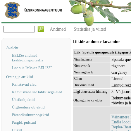
Andmed
Statistika ja viited
Liikide andmete kuvamine
Avaleht
Liik: Spatula querquedula (rägapart)
EELISe andmed
Spatula que
Nimi ladina k
keskkonnaportaalis
rägapart
Nimi eesti k
Loe siit "Mis on EELIS?"
Garganey
Nimi inglise k
Otsing ja artiklid
Linnud
Rühm
Kaitstavad alad
Linnudirekti
Direktiivi lisad
3. Väljasur
Liigi ohustatuse hinnang
Rahvusvahelise tähtsusega alad
Rohumaade k
Üksikobjektid
Ohutegurite kirjeldus
röövlus ja 
Ürglooduse objektid
Pärandkultuuriobjektid
Väinamere 
Endla lood
Pargid, puistud
Ropka-Ihas
Liigid