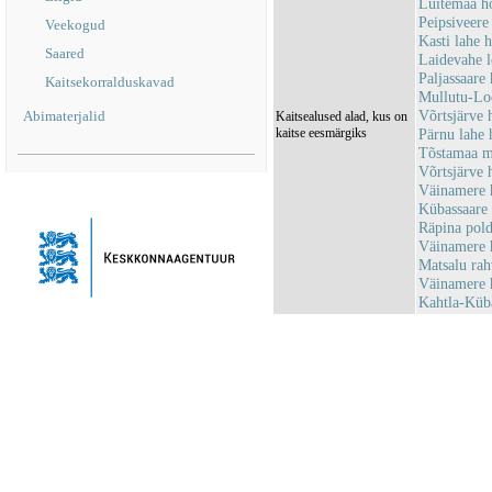
Luitemaa h
Peipsiveer
Veekogud
Kasti lahe
Saared
Laidevahe 
Paljassaar
Kaitsekorralduskavad
Mullutu-Lo
Võrtsjärve
Abimaterjalid
Kaitsealused alad, kus on
kaitse eesmärgiks
Pärnu lahe
Tõstamaa m
Võrtsjärve 
Väinamere 
Kübassaare
Räpina pol
Väinamere 
Matsalu ra
Väinamere 
Kahtla-Küb