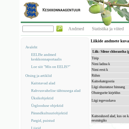
Andmed
Statistika ja viited
Liikide andmete kuv
Avaleht
Liik: Silene chlorantha (
EELISe andmed
Tüüp
keskkonnaportaalis
Nimi ladina k
Loe siit "Mis on EELIS?"
Nimi eesti k
Otsing ja artiklid
Rühm
Kaitsekategooria
Kaitstavad alad
Liigi ohustatuse hinnang
Rahvusvahelise tähtsusega alad
Ohutegurite kirjeldus
Üksikobjektid
Liigi tegevuskava
Ürglooduse objektid
Pärandkultuuriobjektid
Kaitsealused alad, kus on k
Pargid, puistud
eesmärgiks
Liigid