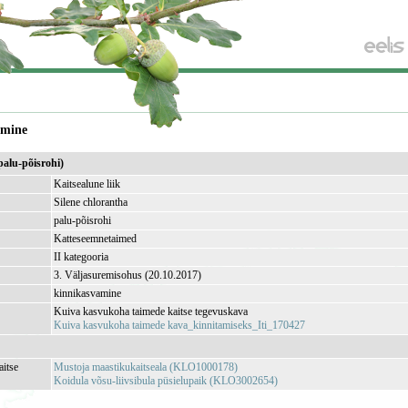
amine
palu-põisrohi)
Kaitsealune liik
Silene chlorantha
palu-põisrohi
Katteseemnetaimed
II kategooria
3. Väljasuremisohus (20.10.2017)
kinnikasvamine
Kuiva kasvukoha taimede kaitse tegevuskava
Kuiva kasvukoha taimede kava_kinnitamiseks_Iti_170427
aitse
Mustoja maastikukaitseala (KLO1000178)
Koidula võsu-liivsibula püsielupaik (KLO3002654)