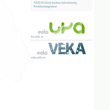
©EELIS (Eesti looduse infosüsteem),
Keskkonnaagentuur
lva.eelis.ee
veka.eelis.ee