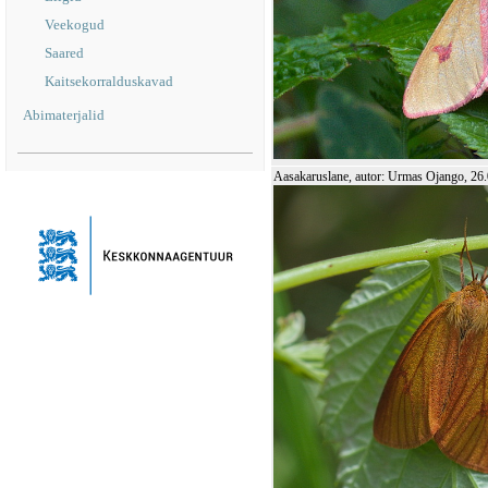
Veekogud
Saared
Kaitsekorralduskavad
Abimaterjalid
Aasakaruslane, autor: Urmas Ojango, 26