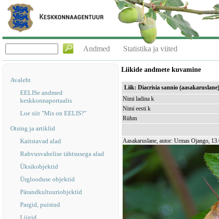
Andmed
Statistika ja viited
Liikide andmete kuvamine
Avaleht
Liik: Diacrisia sannio (aasakaruslane
EELISe andmed
Nimi ladina k
keskkonnaportaalis
Nimi eesti k
Loe siit "Mis on EELIS?"
Rühm
Otsing ja artiklid
Kaitstavad alad
Aasakaruslane, autor: Urmas Ojango, 13
Rahvusvahelise tähtsusega alad
Üksikobjektid
Ürglooduse objektid
Pärandkultuuriobjektid
Pargid, puistud
Liigid