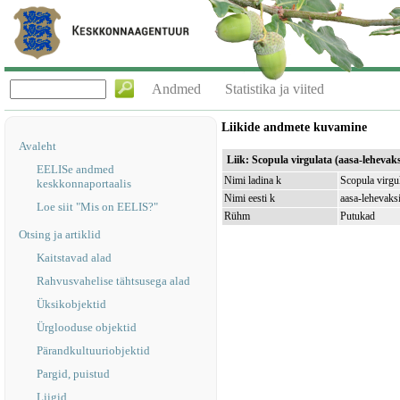
Andmed
Statistika ja viited
Liikide andmete kuvamine
Avaleht
Liik: Scopula virgulata (aasa-lehevak
EELISe andmed
Nimi ladina k
Scopula virgu
keskkonnaportaalis
Nimi eesti k
aasa-lehevaks
Loe siit "Mis on EELIS?"
Rühm
Putukad
Otsing ja artiklid
Kaitstavad alad
Rahvusvahelise tähtsusega alad
Üksikobjektid
Ürglooduse objektid
Pärandkultuuriobjektid
Pargid, puistud
Liigid