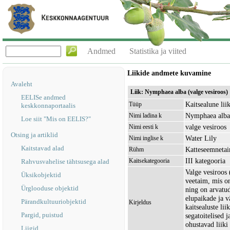
Andmed
Statistika ja viited
Liikide andmete kuvamine
Avaleht
Liik: Nymphaea alba (valge vesiroos)
EELISe andmed
Kaitsealune lii
Tüüp
keskkonnaportaalis
Nymphaea alba
Nimi ladina k
Loe siit "Mis on EELIS?"
valge vesiroos
Nimi eesti k
Otsing ja artiklid
Water Lily
Nimi inglise k
Kaitstavad alad
Katteseemneta
Rühm
III kategooria
Kaitsekategooria
Rahvusvahelise tähtsusega alad
Valge vesiroos
Üksikobjektid
veetaim, mis on
Ürglooduse objektid
ning on arvatud
elupaikade ja v
Pärandkultuuriobjektid
Kirjeldus
kaitsealuste li
Pargid, puistud
segatoitelised j
ohustavad liiki
Liigid