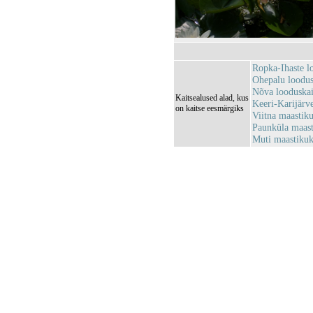
Ropka-Ihaste 
Ohepalu loodu
Nõva looduska
Kaitsealused alad, kus
Keeri-Karijärv
on kaitse eesmärgiks
Viitna maastik
Paunküla maas
Muti maastiku