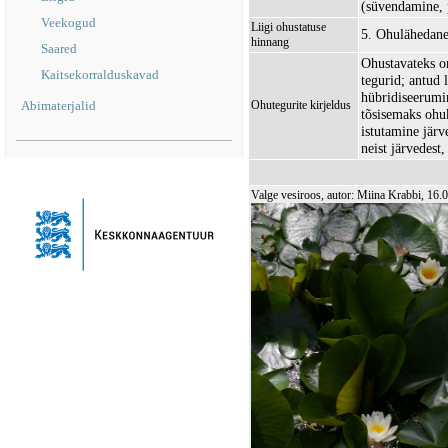
(süvendamine, 
Veekogud
Liigi ohustatuse
5. Ohulähedane
hinnang
Saared
Ohustavateks o
Kaitsekorralduskavad
tegurid; antud 
hübridiseerumin
Abimaterjalid
Ohutegurite kirjeldus
tõsisemaks ohuk
istutamine järv
neist järvedest
Valge vesiroos, autor: Miina Krabbi, 16.