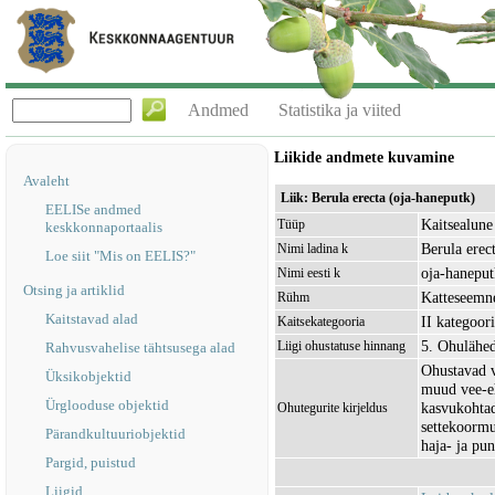
Andmed
Statistika ja viited
Liikide andmete kuvamine
Avaleht
Liik: Berula erecta (oja-haneputk)
EELISe andmed
Kaitsealune 
Tüüp
keskkonnaportaalis
Berula erec
Nimi ladina k
Loe siit "Mis on EELIS?"
oja-haneput
Nimi eesti k
Otsing ja artiklid
Katteseemn
Rühm
Kaitstavad alad
II kategoor
Kaitsekategooria
5. Ohulähe
Liigi ohustatuse hinnang
Rahvusvahelise tähtsusega alad
Ohustavad 
Üksikobjektid
muud vee-e
Ürglooduse objektid
kasvukohtad
Ohutegurite kirjeldus
settekoormu
Pärandkultuuriobjektid
haja- ja pun
Pargid, puistud
Liigid