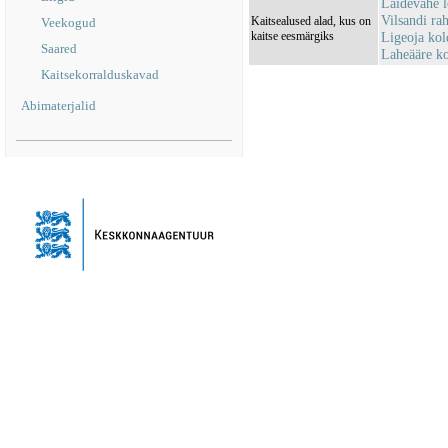
Laidevahe 
Vilsandi r
Kaitsealused alad, kus on
Veekogud
kaitse eesmärgiks
Ligeoja kol
Saared
Laheääre ko
Kaitsekorralduskavad
Abimaterjalid