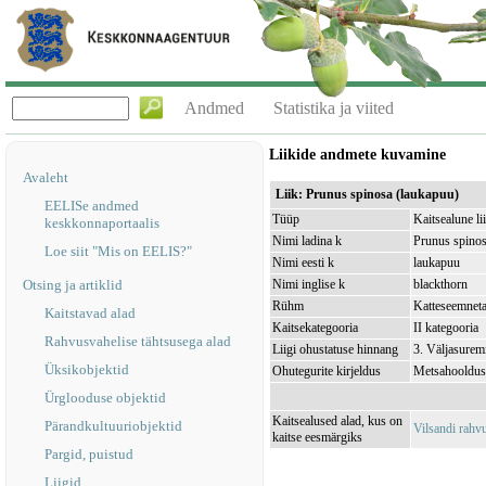
Andmed
Statistika ja viited
Liikide andmete kuvamine
Avaleht
Liik: Prunus spinosa (laukapuu)
EELISe andmed
Tüüp
Kaitsealune li
keskkonnaportaalis
Nimi ladina k
Prunus spino
Loe siit "Mis on EELIS?"
Nimi eesti k
laukapuu
Otsing ja artiklid
Nimi inglise k
blackthorn
Rühm
Katteseemnet
Kaitstavad alad
Kaitsekategooria
II kategooria
Rahvusvahelise tähtsusega alad
Liigi ohustatuse hinnang
3. Väljasurem
Üksikobjektid
Ohutegurite kirjeldus
Metsahooldust
Ürglooduse objektid
Kaitsealused alad, kus on
Pärandkultuuriobjektid
Vilsandi rah
kaitse eesmärgiks
Pargid, puistud
Liigid