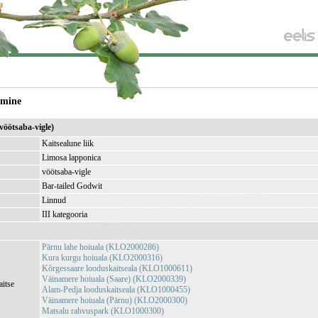
amine
vöötsaba-vigle)
Kaitsealune liik
Limosa lapponica
vöötsaba-vigle
Bar-tailed Godwit
Linnud
III kategooria
Pärnu lahe hoiuala (KLO2000286)
Kura kurgu hoiuala (KLO2000316)
Kõrgessaare looduskaitseala (KLO1000611)
Väinamere hoiuala (Saare) (KLO2000339)
aitse
Alam-Pedja looduskaitseala (KLO1000455)
Väinamere hoiuala (Pärnu) (KLO2000300)
Matsalu rahvuspark (KLO1000300)