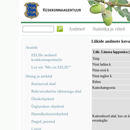
Andmed
Statistika ja viited
Liikide andmete kuv
Avaleht
Liik: Limosa lapponica (
EELISe andmed
Tüüp
keskkonnaportaalis
Nimi ladina k
Loe siit "Mis on EELIS?"
Nimi eesti k
Otsing ja artiklid
Nimi inglise k
Rühm
Kaitstavad alad
Kaitsekategooria
Rahvusvahelise tähtsusega alad
Üksikobjektid
Ürglooduse objektid
Pärandkultuuriobjektid
Kaitsealused alad, kus on k
eesmärgiks
Pargid, puistud
Liigid