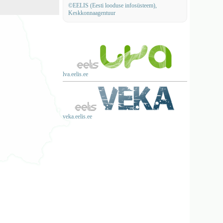
©EELIS (Eesti looduse infosüsteem),
Keskkonnaagentuur
lva.eelis.ee
veka.eelis.ee