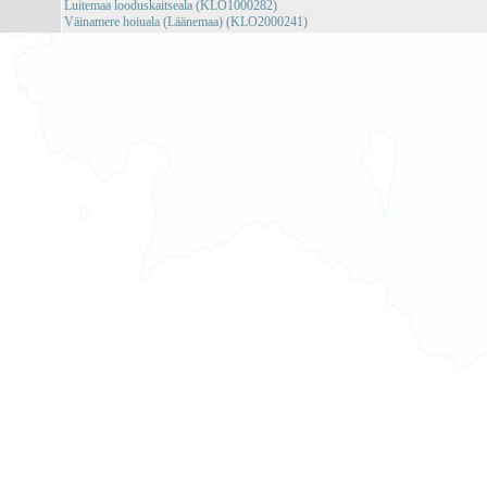
Luitemaa looduskaitseala (KLO1000282)
Väinamere hoiuala (Läänemaa) (KLO2000241)