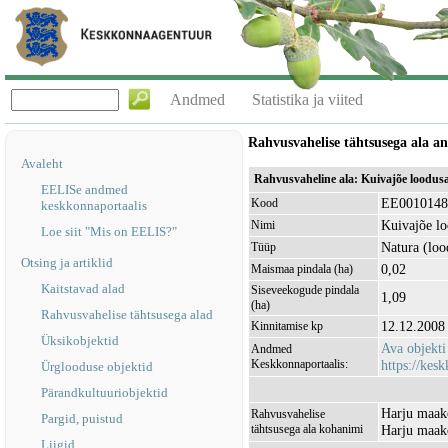
Andmed
Statistika ja viited
Rahvusvahelise tähtsusega ala 
Avaleht
Rahvusvaheline ala: Kuivajõe loodus
EELISe andmed
EE0010148
Kood
keskkonnaportaalis
Kuivajõe lo
Nimi
Loe siit "Mis on EELIS?"
Natura (loo
Tüüp
Otsing ja artiklid
0,02
Maismaa pindala (ha)
Kaitstavad alad
Siseveekogude pindala
1,09
(ha)
Rahvusvahelise tähtsusega alad
12.12.2008
Kinnitamise kp
Üksikobjektid
Ava objekt
Andmed
Keskkonnaportaalis:
https://kesk
Ürglooduse objektid
Pärandkultuuriobjektid
Harju maak
Rahvusvahelise
Pargid, puistud
tähtsusega ala kohanimi
Harju maak
Liigid