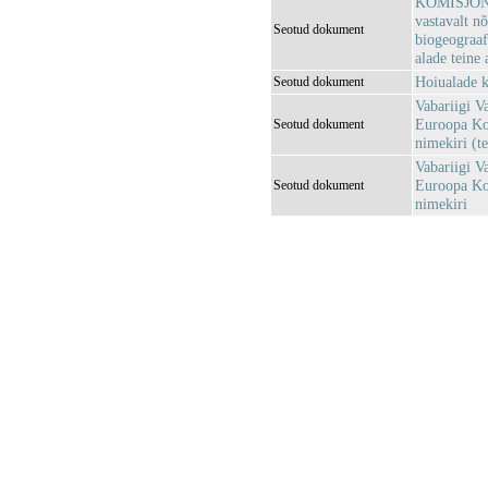
KOMISJONI 
vastavalt n
Seotud dokument
biogeograaf
alade teine 
Hoiualade k
Seotud dokument
Vabariigi V
Euroopa Kom
Seotud dokument
nimekiri (te
Vabariigi V
Euroopa Kom
Seotud dokument
nimekiri