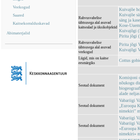
Veekogud
Kuivajõe h
Kuivajõe sä
Saared
Rahvusvahelise
säng ja ka
tähtsusega alal asuvad
Kaitsekorralduskavad
Kose-Uuemõ
kaitsealad ja üksikobjektid
Kuivajõgi
Abimaterjalid
Pirita jõg
Rahvusvahelise
Pirita jõg
tähtsusega alal asuvad
Kuivajõgi
veekogud
Liigid, mis on kaitse
Cottus gobi
eesmärgiks
Komisjoni o
nõukogu dir
Seotud dokument
biogeograaf
alade neljas
Vabariigi V
„Euroopa Ko
Seotud dokument
nimekiri“ 
Vabariigi Va
Vabariigi V
Seotud dokument
«Euroopa Ko
nimekiri» 