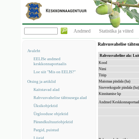
Andmed
Statistika ja viited
Rahvusvahelise tähts
Avaleht
Rahvusvaheline ala: Lu
EELISe andmed
Kood
keskkonnaportaalis
Nimi
Loe siit "Mis on EELIS?"
Tüüp
Otsing ja artiklid
Maismaa pindala (ha)
Siseveekogude pindala (ha
Kaitstavad alad
Kinnitamise kp
Rahvusvahelise tähtsusega alad
Andmed Keskkonnaportaal
Üksikobjektid
Ürglooduse objektid
Pärandkultuuriobjektid
Pargid, puistud
Liigid