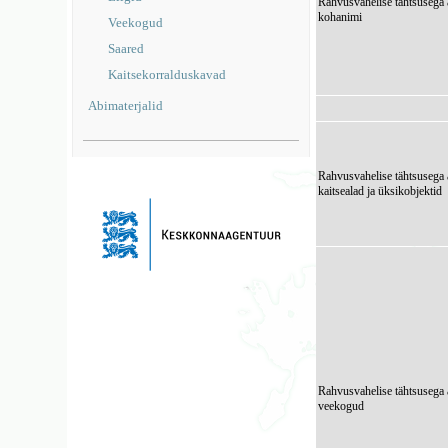
Rahvusvahelise tähtsusega 
kohanimi
Veekogud
Saared
Kaitsekorralduskavad
Abimaterjalid
Rahvusvahelise tähtsusega 
kaitsealad ja üksikobjektid
Rahvusvahelise tähtsusega 
veekogud