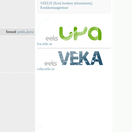
©EELIS (Eesti looduse infosüsteem),
Keskkonnaagentuur
Seosed:
peida
,
kuva
lva.eelis.ee
veka.eelis.ee