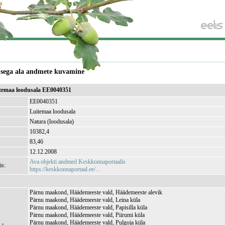
usega ala andmete kuvamine
itemaa loodusala EE0040351
EE0040351
Luitemaa loodusala
Natura (loodusala)
10382,4
)
83,46
12.12.2008
Ava objekti andmed Keskkonnaportaalis
is:
https://keskkonnaportaal.ee/...
Pärnu maakond, Häädemeeste vald, Häädemeeste alevik
Pärnu maakond, Häädemeeste vald, Leina küla
Pärnu maakond, Häädemeeste vald, Papisilla küla
Pärnu maakond, Häädemeeste vald, Piirumi küla
Pärnu maakond, Häädemeeste vald, Pulgoja küla