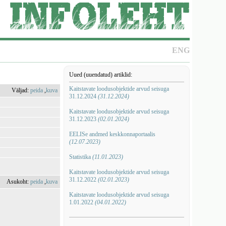
ENG
Uued (uuendatud) artiklid:
Kaitstavate loodusobjektide arvud seisuga
Väljad:
peida
,
kuva
31.12.2024
(31.12.2024)
Kaitstavate loodusobjektide arvud seisuga
31.12.2023
(02.01.2024)
EELISe andmed keskkonnaportaalis
(12.07.2023)
Statistika
(11.01.2023)
Kaitstavate loodusobjektide arvud seisuga
31.12.2022
(02.01.2023)
Asukoht:
peida
,
kuva
Kaitstavate loodusobjektide arvud seisuga
1.01.2022
(04.01.2022)