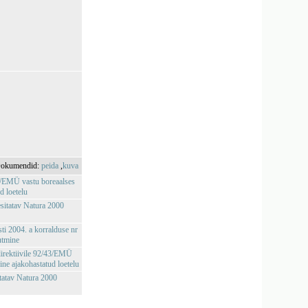
okumendid:
peida
,
kuva
43/EMÜ vastu boreaalses
d loetelu
esitatav Natura 2000
sti 2004. a korralduse nr
utmine
irektiivile 92/43/EMÜ
ine ajakohastatud loetelu
itatav Natura 2000