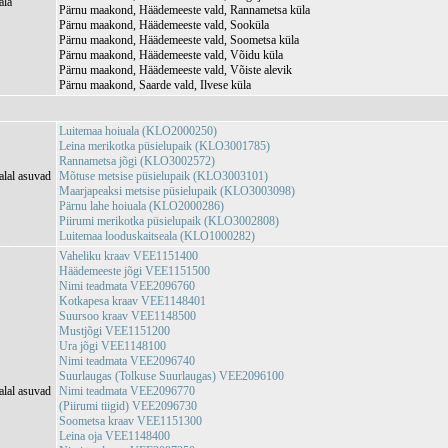
ala
Pärnu maakond, Häädemeeste vald, Rannametsa küla
Pärnu maakond, Häädemeeste vald, Sooküla
Pärnu maakond, Häädemeeste vald, Soometsa küla
Pärnu maakond, Häädemeeste vald, Võidu küla
Pärnu maakond, Häädemeeste vald, Võiste alevik
Pärnu maakond, Saarde vald, Ilvese küla
Luitemaa hoiuala (KLO2000250)
Leina merikotka püsielupaik (KLO3001785)
Rannametsa jõgi (KLO3002572)
alal asuvad
Mõtuse metsise püsielupaik (KLO3003101)
Maarjapeaksi metsise püsielupaik (KLO3003098)
Pärnu lahe hoiuala (KLO2000286)
Piirumi merikotka püsielupaik (KLO3002808)
Luitemaa looduskaitseala (KLO1000282)
Vaheliku kraav VEE1151400
Häädemeeste jõgi VEE1151500
Nimi teadmata VEE2096760
Kotkapesa kraav VEE1148401
Suursoo kraav VEE1148500
Mustjõgi VEE1151200
Ura jõgi VEE1148100
Nimi teadmata VEE2096740
Suurlaugas (Tolkuse Suurlaugas) VEE2096100
alal asuvad
Nimi teadmata VEE2096770
(Piirumi tiigid) VEE2096730
Soometsa kraav VEE1151300
Leina oja VEE1148400