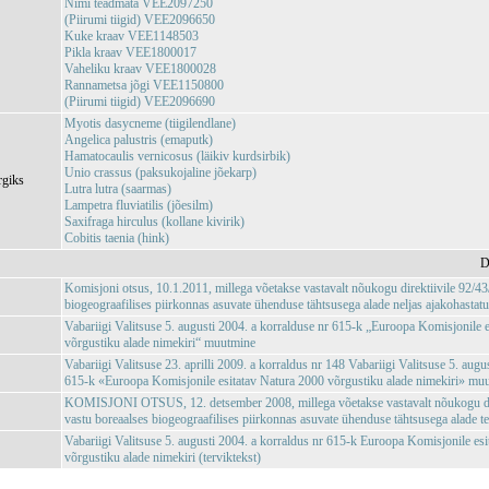
Nimi teadmata VEE2097250
(Piirumi tiigid) VEE2096650
Kuke kraav VEE1148503
Pikla kraav VEE1800017
Vaheliku kraav VEE1800028
Rannametsa jõgi VEE1150800
(Piirumi tiigid) VEE2096690
Myotis dasycneme (tiigilendlane)
Angelica palustris (emaputk)
Hamatocaulis vernicosus (läikiv kurdsirbik)
Unio crassus (paksukojaline jõekarp)
rgiks
Lutra lutra (saarmas)
Lampetra fluviatilis (jõesilm)
Saxifraga hirculus (kollane kivirik)
Cobitis taenia (hink)
D
Komisjoni otsus, 10.1.2011, millega võetakse vastavalt nõukogu direktiivile 92/
biogeograafilises piirkonnas asuvate ühenduse tähtsusega alade neljas ajakohastatu
Vabariigi Valitsuse 5. augusti 2004. a korralduse nr 615-k „Euroopa Komisjonile 
võrgustiku alade nimekiri“ muutmine
Vabariigi Valitsuse 23. aprilli 2009. a korraldus nr 148 Vabariigi Valitsuse 5. augu
615-k «Euroopa Komisjonile esitatav Natura 2000 võrgustiku alade nimekiri» mu
KOMISJONI OTSUS, 12. detsember 2008, millega võetakse vastavalt nõukogu d
vastu boreaalses biogeograafilises piirkonnas asuvate ühenduse tähtsusega alade te
Vabariigi Valitsuse 5. augusti 2004. a korraldus nr 615-k Euroopa Komisjonile es
võrgustiku alade nimekiri (terviktekst)