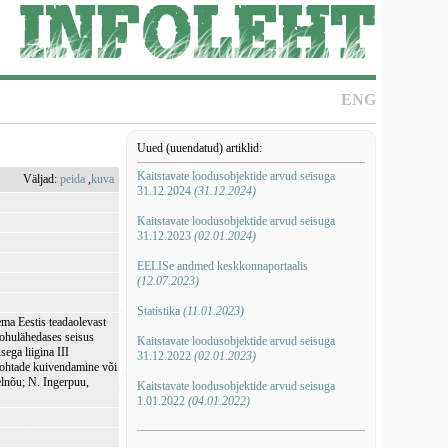
ENG
Uued (uuendatud) artiklid:
Kaitstavate loodusobjektide arvud seisuga
Väljad:
peida
,
kuva
31.12.2024
(31.12.2024)
Kaitstavate loodusobjektide arvud seisuga
31.12.2023
(02.01.2024)
EELISe andmed keskkonnaportaalis
(12.07.2023)
Statistika
(11.01.2023)
ema Eestis teadaolevast
 ohulähedases seisus
Kaitstavate loodusobjektide arvud seisuga
ega liigina III
31.12.2022
(02.01.2023)
ukohtade kuivendamine või
elnõu; N. Ingerpuu,
Kaitstavate loodusobjektide arvud seisuga
1.01.2022
(04.01.2022)