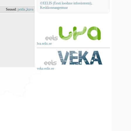
©EELIS (Eesti looduse infosüsteem),
Keskkonnaagentuur
Seosed:
peida
,
kuva
lva.eelis.ee
veka.eelis.ee