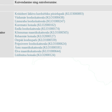
Kuivendamine ning eutrofeerumine.
Krüüdneri läikiva kurdsirbiku püsielupaik (KLO3000893)
Viidumäe looduskaitseala (KLO1000438)
Linnuraba looduskaitseala (KLO1000247)
Kurematsi hoiuala (KLO2000162)
Endla looduskaitseala (KLO1000174)
aitse
Kõnnumaa maastikukaitseala (KLO1000505)
Rebasmäe hoiuala (KLO2000127)
Otepää looduspark (KLO1000559)
Peipsiveere looduskaitseala (KLO1000624)
Äntu maastikukaitseala (KLO1000181)
Elva maastikukaitseala (KLO1000644)
Lüübnitsa hoiuala (KLO2000124)