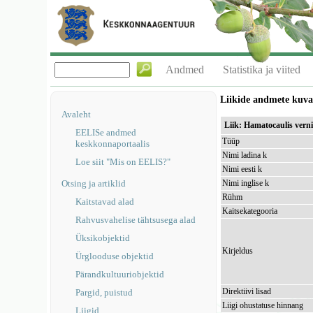
Andmed
Statistika ja viited
Liikide andmete kuv
Avaleht
Liik: Hamatocaulis verni
EELISe andmed
Tüüp
keskkonnaportaalis
Nimi ladina k
Loe siit "Mis on EELIS?"
Nimi eesti k
Otsing ja artiklid
Nimi inglise k
Rühm
Kaitstavad alad
Kaitsekategooria
Rahvusvahelise tähtsusega alad
Üksikobjektid
Kirjeldus
Ürglooduse objektid
Pärandkultuuriobjektid
Direktiivi lisad
Pargid, puistud
Liigi ohustatuse hinnang
Liigid