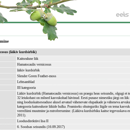
amine
cosus (läikiv kurdsirbik)
Kaitsealune liik
Hamatocaulis vernicosus
läikiv kurdsirbik
Slender Green Feather-moss
Lehtsamblad
III kategooria
Läikiv kurdsirbik (Hamatocaulis vernicosus) on praegu heas seisundis, olgugi et t
32 leiukohast on mõned kasvukohad hävinud. Eesti punase nimestiku järgi on liik
ning looduskaitseseaduse alusel arvatud vähenevate elupaikade ja väheneva arvukus
kategooria kaitsealuste liikide hulka. Peamiseks ohuteguriks liigile on tema kasv
veerežiimi muutmine ja eutrofeerumine. (Läikiva kurdsirbiku kaitse tegevuskava e
2011).
Loodusdirektiivi lisa II
6. Soodsas seisundis (16.09.2017)