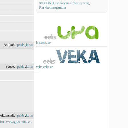
©EELIS (Eesti looduse infosüsteem),
Keskkonnaagentuur
lva.eelis.ee
Asukoht:
peida
,
kuva
Seosed:
peida
,
kuva
veka.eelis.ee
okumendid:
peida
,
kuva
istri veekogude nimistu