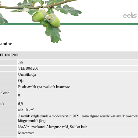
vamine
VEE1061200
Jah
VEE1061200
Uusküla oja
Oja
Ei ole avalik ega avalikult kasutatav
tikust
8
ik)
6,9
alla 10 km²
Ametlik valgla pindala modelleeritud 2021. aasta alguse seisule vastava Maa-amet
kõrgusmudeli järgi.
Ida-Viru maakond, Alutaguse vald, Sälliku küla
Määramata