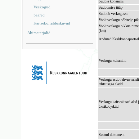
Suubla kohanimi
Veekogud
Suubumise tüüp
Suubub veekogusse
Saared
Vooluveekogu põhitelje pi
Kaitsekorralduskavad
Vooluveekogu pikkus nimes
(km)
Abimaterjalid
Andmed Keskkonnaportaal
Veekogu kohanimi
Veekogu asub rahvusvaheli
tähtsusega aladel
Veekogu kaitsealused alad 
üksikobjektid
Seotud dokument