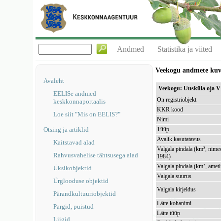
Andmed
Statistika ja viited
Veekogu andmete ku
Avaleht
Veekogu: Uusküla oja 
EELISe andmed
On registriobjekt
keskkonnaportaalis
KKR kood
Loe siit "Mis on EELIS?"
Nimi
Otsing ja artiklid
Tüüp
Avalik kasutatavus
Kaitstavad alad
Valgala pindala (km², nimes
Rahvusvahelise tähtsusega alad
1984)
Valgala pindala (km², ametl
Üksikobjektid
Valgala suurus
Ürglooduse objektid
Valgala kirjeldus
Pärandkultuuriobjektid
Lätte kohanimi
Pargid, puistud
Lätte tüüp
Liigid