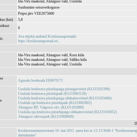
Ida-Viru maakond, Alutaguse vald, Uusküla
Suubumine seisuveekogusse
Peipsi järv VEE2075600
kkus (km)
5,8
tikust
6
Ava objekti andmed Keskkonnaportaalis
is:
https://keskkonnaportaal.ee/...
Ida-Viru maakond, Alutaguse vald, Kuru küla
Ida-Viru maakond, Alutaguse vald, Sälliku küla
Ida-Viru maakond, Alutaguse vald, Uusküla
se
Agusalu loodusala EE0070171
Uusküla lendorava püsielupaiga piiranguvöönd (KLO3103396)
Uusküla lendorava püsielupaik (KLO3003128)
Uusküla lendorava püsielupaiga sihtkaitsevöönd (KLO3103406)
ja
Uusküla oja lendorava püsielupaik (KLO3002802)
Alutaguse RP, Valgesoo skv. (KLO1101889)
Uusküla oja lendorava püsielupaiga sihtkaitsevöönd (KLO3103052)
Alutaguse rahvuspark (KLO1000669)
D
Keskkonnaministeeriumi 10. mai 2011. aasta kiri nr 12-15/3640-1 "Keskkonnareg
täiendamine"