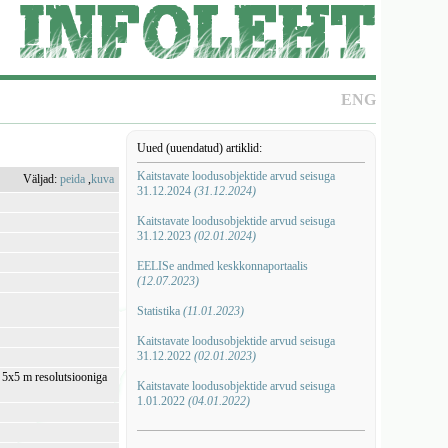
ENG
Uued (uuendatud) artiklid:
Kaitstavate loodusobjektide arvud seisuga
Väljad:
peida
,
kuva
31.12.2024
(31.12.2024)
Kaitstavate loodusobjektide arvud seisuga
31.12.2023
(02.01.2024)
EELISe andmed keskkonnaportaalis
(12.07.2023)
Statistika
(11.01.2023)
Kaitstavate loodusobjektide arvud seisuga
31.12.2022
(02.01.2023)
i 5x5 m resolutsiooniga
Kaitstavate loodusobjektide arvud seisuga
1.01.2022
(04.01.2022)