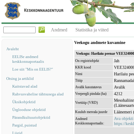
Andmed
Statistika ja viited
Veekogu andmete kuvamine
Avaleht
Veekogu: Harilaiu peenar VEE32400
EELISe andmed
Jah
On registriobjekt
keskkonnaportaalis
VEE32400
KKR kood
Loe siit "Mis on EELIS?"
Harilaiu pe
Nimi
Otsing ja artiklid
Rannamada
Tüüp
Kaitstavad alad
Avalik
Avalik kasutatavus
4212
Veepeegli pindala (ha)
Rahvusvahelise tähtsusega alad
Mesohaliinn
Üksikobjektid
Veetüüp (VRD)
(Läänesaart
Ürglooduse objektid
Läänemeri 
Kuulub mereala juurde
Pärandkultuuriobjektid
Ava objekt
Andmed
Keskkonnaportaalis:
https://kesk
Pargid, puistud
Liigid