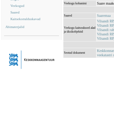
Saare maak
Veekogu kohanimi
Veekogud
Saared
Saaremaa
Saared
Kaitsekorralduskavad
Vilsandi R
Vilsandi R
Abimaterjalid
Veekogu kaitsealused alad
Vilsandi r
ja üksikobjektid
Vilsandi RP
Vilsandi R
Keskkonnami
Seotud dokument
veekatastri