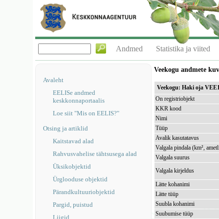
Andmed
Statistika ja viited
Veekogu andmete ku
Avaleht
Veekogu: Haki oja VEE
EELISe andmed
On registriobjekt
keskkonnaportaalis
KKR kood
Loe siit "Mis on EELIS?"
Nimi
Otsing ja artiklid
Tüüp
Avalik kasutatavus
Kaitstavad alad
Valgala pindala (km², ametl
Rahvusvahelise tähtsusega alad
Valgala suurus
Üksikobjektid
Valgala kirjeldus
Ürglooduse objektid
Lätte kohanimi
Pärandkultuuriobjektid
Lätte tüüp
Suubla kohanimi
Pargid, puistud
Suubumise tüüp
Liigid