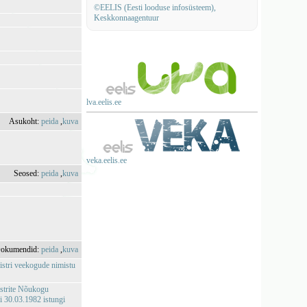
©EELIS (Eesti looduse infosüsteem),
Keskkonnaagentuur
lva.eelis.ee
Asukoht:
peida
,
kuva
veka.eelis.ee
Seosed:
peida
,
kuva
okumendid:
peida
,
kuva
istri veekogude nimistu
istrite Nõukogu
 30.03.1982 istungi