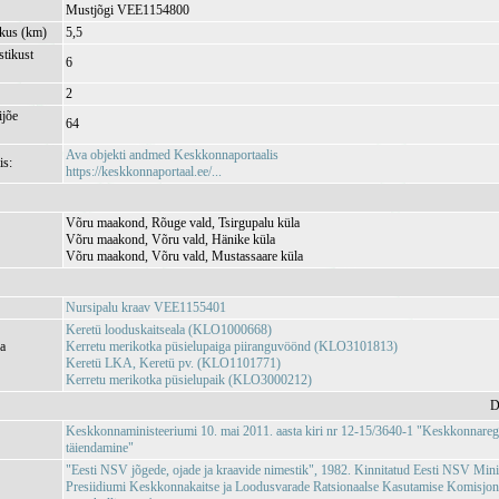
Mustjõgi VEE1154800
kkus (km)
5,5
tikust
6
2
jõe
64
Ava objekti andmed Keskkonnaportaalis
is:
https://keskkonnaportaal.ee/...
Võru maakond, Rõuge vald, Tsirgupalu küla
Võru maakond, Võru vald, Hänike küla
Võru maakond, Võru vald, Mustassaare küla
Nursipalu kraav VEE1155401
Keretü looduskaitseala (KLO1000668)
ja
Kerretu merikotka püsielupaiga piiranguvöönd (KLO3101813)
Keretü LKA, Keretü pv. (KLO1101771)
Kerretu merikotka püsielupaik (KLO3000212)
D
Keskkonnaministeeriumi 10. mai 2011. aasta kiri nr 12-15/3640-1 "Keskkonnareg
täiendamine"
"Eesti NSV jõgede, ojade ja kraavide nimestik", 1982. Kinnitatud Eesti NSV Min
Presiidiumi Keskkonnakaitse ja Loodusvarade Ratsionaalse Kasutamise Komisjoni