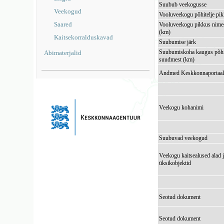
Suubub veekogusse
Veekogud
Vooluveekogu põhitelje pi
Saared
Vooluveekogu pikkus nimes
(km)
Kaitsekorralduskavad
Suubumise järk
Suubumiskoha kaugus põhi
Abimaterjalid
suudmest (km)
Andmed Keskkonnaportaal
Veekogu kohanimi
Suubuvad veekogud
Veekogu kaitsealused alad 
üksikobjektid
Seotud dokument
Seotud dokument