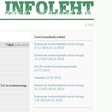
ENG
Uued (uuendatud) artiklid:
Kaitstavate loodusobjektide arvud seisuga
Väljad:
peida
,
kuva
31.12.2024
(31.12.2024)
Kaitstavate loodusobjektide arvud seisuga
31.12.2023
(02.01.2024)
EELISe andmed keskkonnaportaalis
(12.07.2023)
Statistika
(11.01.2023)
Kaitstavate loodusobjektide arvud seisuga
i 5x5 m resolutsiooniga
31.12.2022
(02.01.2023)
Kaitstavate loodusobjektide arvud seisuga
1.01.2022
(04.01.2022)