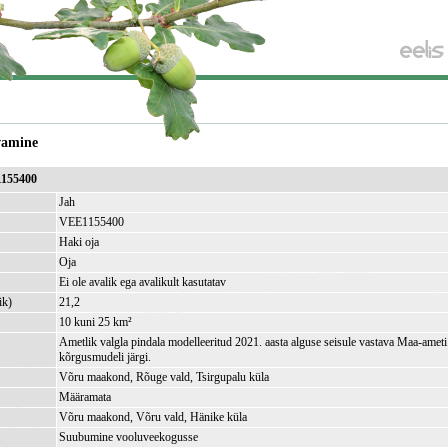
vamine
1155400
Jah
VEE1155400
Haki oja
Oja
Ei ole avalik ega avalikult kasutatav
ik)
21,2
10 kuni 25 km²
Ametlik valgla pindala modelleeritud 2021. aasta alguse seisule vastava Maa-amet
kõrgusmudeli järgi.
Võru maakond, Rõuge vald, Tsirgupalu küla
Määramata
Võru maakond, Võru vald, Hänike küla
Suubumine vooluveekogusse