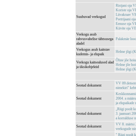
Ristjani oja
Koriste oja 
Liivakraav 
Suubuvad veekogud
Peetrijaani o
Eenuse oja 
Kiivite oja 
Veekogu asub
rahvusvahelise tähtsusega
Palakmäe loo
aladel
Veekogus asub kaitstav
Helme jõgi 
kudemis- ja elupaik
Õhne jõe hoi
Veekogu kaitsealused alad
Helme jõe ho
ja üksikobjektid
Helme jõgi 
VV 09.detsemb
Seotud dokument
nimekiri" keh
Keskkonnamini
Seotud dokument
2004. a määrus
ja elupaikade
„Riigi poolt k
Seotud dokument
3. jaanuari 20
a korralduse 
VV 8. märtsi 2
Seotud dokument
veekogude nim
" Riigi poolt 