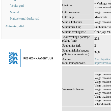
¤ Veekogu kuul
Lisainfo
Veekogud
korrashoitavat
Saared
Lätte kohanimi
Valga maakond
Lätte tüüp
Määramata
Kaitsekorralduskavad
Suubla kohanimi
Valga maakond
Abimaterjalid
Suubumise tüüp
Suubumine vo
Suubub veekogusse
Õhne jõgi V
Vooluveekogu põhitelje
20,8
pikkus (km)
Suubumise järk
2
Suubumiskoha kaugus
37,8
põhijõe suudmest (km)
Andmed
Ava objekti 
Keskkonnaportaalis:
https://keskko
Valga maakond
Valga maakond
Valga maakond
Valga maakond
Veekogu kohanimi
Valga maakond
Valga maakond
Valga maakond
Valga maakond
Viljandi maak