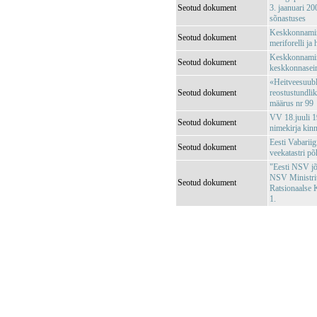
Seotud dokument
3. jaanuari 20
sõnastuses
Keskkonnamini
Seotud dokument
meriforelli ja
Keskkonnamini
Seotud dokument
keskkonnaseir
«Heitveesuubl
Seotud dokument
reostustundli
määrus nr 99
VV 18.juuli 1
Seotud dokument
nimekirja kin
Eesti Vabariig
Seotud dokument
veekatastri p
"Eesti NSV jõg
NSV Ministri
Seotud dokument
Ratsionaalse 
1.