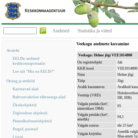
Andmed
Statistika ja viited
Veekogu andmete kuvamine
Avaleht
Veekogu: Helme jõgi VEE1014800
EELISe andmed
On registriobjekt
Jah
keskkonnaportaalis
KKR kood
VEE1014800
Loe siit "Mis on EELIS?"
Nimi
Helme jõgi
Otsing ja artiklid
Tüüp
Jõgi
Avalik kasutatavus
Avalikult kasu
Kaitstavad alad
Heledaveelised
Veetüüp (VRD)
Rahvusvahelise tähtsusega alad
IIB, IIIB)
Valgala pindala (km²,
Üksikobjektid
95
nimestikust 1984)
Ürglooduse objektid
Valgala pindala (km²,
94,1
ametlik)
Pärandkultuuriobjektid
Valgala suurus
üle 25 km²
Pargid, puistud
Ametlik valgla
Valgala kirjeldus
Maa-ameti 5x5
Liigid