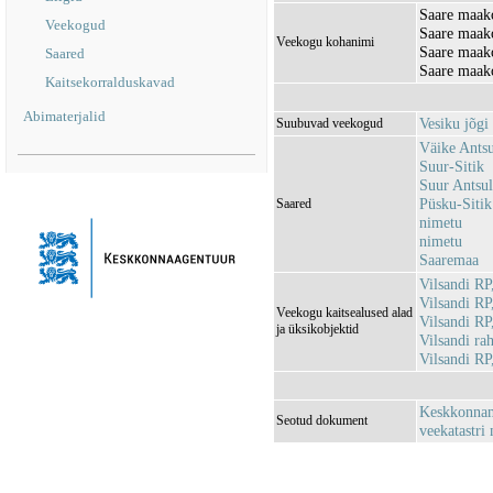
Saare maako
Veekogud
Saare maak
Veekogu kohanimi
Saare maak
Saared
Saare maak
Kaitsekorralduskavad
Abimaterjalid
Vesiku jõg
Suubuvad veekogud
Väike Antsu
Suur-Sitik
Suur Antsul
Püsku-Sitik
Saared
nimetu
nimetu
Saaremaa
Vilsandi R
Vilsandi R
Veekogu kaitsealused alad
Vilsandi R
ja üksikobjektid
Vilsandi r
Vilsandi R
Keskkonnami
Seotud dokument
veekatastri