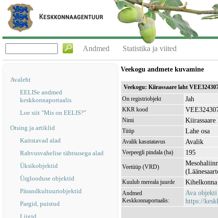
Andmed
Statistika ja viited
Veekogu andmete kuvamine
Avaleht
Veekogu: Kiirassaare laht VEE32430
EELISe andmed
Jah
On registriobjekt
keskkonnaportaalis
VEE32430
KKR kood
Loe siit "Mis on EELIS?"
Kiirassaare 
Nimi
Otsing ja artiklid
Lahe osa
Tüüp
Kaitstavad alad
Avalik
Avalik kasutatavus
195
Veepeegli pindala (ha)
Rahvusvahelise tähtsusega alad
Mesohaliinn
Üksikobjektid
Veetüüp (VRD)
(Läänesaart
Ürglooduse objektid
Kihelkonna
Kuulub mereala juurde
Pärandkultuuriobjektid
Ava objekt
Andmed
Keskkonnaportaalis:
https://kesk
Pargid, puistud
Liigid