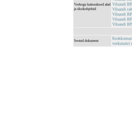
Vilsandi R
Veekogu kaitsealused alad
ja üksikobjektid
Vilsandi r
Vilsandi R
Vilsandi R
Vilsandi R
Keskkonnami
Seotud dokument
veekatastri