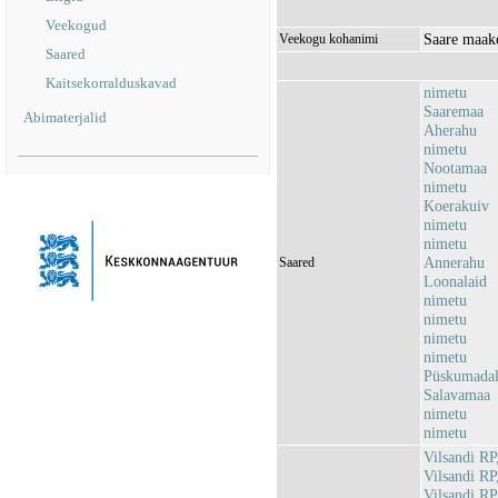
Veekogud
Saare maako
Veekogu kohanimi
Saared
Kaitsekorralduskavad
nimetu
Saaremaa
Abimaterjalid
Aherahu
nimetu
Nootamaa
nimetu
Koerakuiv
nimetu
nimetu
Annerahu
Saared
Loonalaid
nimetu
nimetu
nimetu
nimetu
Püskumada
Salavamaa
nimetu
nimetu
Vilsandi R
Vilsandi R
Vilsandi R