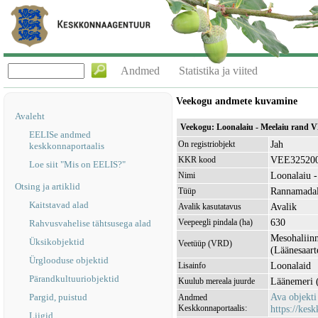
Andmed
Statistika ja viited
Veekogu andmete kuvamine
Avaleht
Veekogu: Loonalaiu - Meelaiu rand 
EELISe andmed
Jah
On registriobjekt
keskkonnaportaalis
VEE32520
KKR kood
Loe siit "Mis on EELIS?"
Loonalaiu -
Nimi
Otsing ja artiklid
Rannamada
Tüüp
Kaitstavad alad
Avalik
Avalik kasutatavus
630
Veepeegli pindala (ha)
Rahvusvahelise tähtsusega alad
Mesohaliinn
Üksikobjektid
Veetüüp (VRD)
(Läänesaart
Ürglooduse objektid
Loonalaid
Lisainfo
Pärandkultuuriobjektid
Läänemeri 
Kuulub mereala juurde
Ava objekt
Pargid, puistud
Andmed
Keskkonnaportaalis:
https://kesk
Liigid