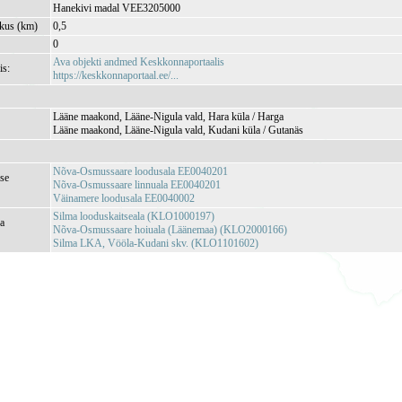
Hanekivi madal VEE3205000
kkus (km)
0,5
0
Ava objekti andmed Keskkonnaportaalis
is:
https://keskkonnaportaal.ee/...
Lääne maakond, Lääne-Nigula vald, Hara küla / Harga
Lääne maakond, Lääne-Nigula vald, Kudani küla / Gutanäs
Nõva-Osmussaare loodusala EE0040201
se
Nõva-Osmussaare linnuala EE0040201
Väinamere loodusala EE0040002
Silma looduskaitseala (KLO1000197)
ja
Nõva-Osmussaare hoiuala (Läänemaa) (KLO2000166)
Silma LKA, Vööla-Kudani skv. (KLO1101602)