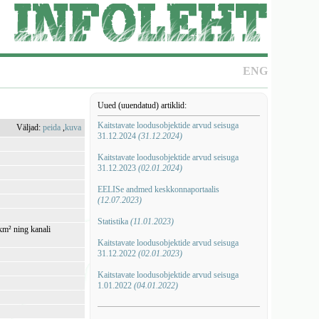
ENG
Uued (uuendatud) artiklid:
Kaitstavate loodusobjektide arvud seisuga
Väljad:
peida
,
kuva
31.12.2024
(31.12.2024)
Kaitstavate loodusobjektide arvud seisuga
31.12.2023
(02.01.2024)
EELISe andmed keskkonnaportaalis
(12.07.2023)
Statistika
(11.01.2023)
km² ning kanali
Kaitstavate loodusobjektide arvud seisuga
31.12.2022
(02.01.2023)
Kaitstavate loodusobjektide arvud seisuga
1.01.2022
(04.01.2022)