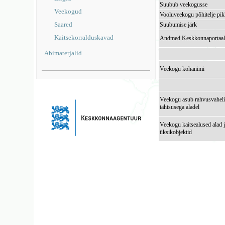
Suubub veekogusse
Veekogud
Vooluveekogu põhitelje pi
Saared
Suubumise järk
Kaitsekorralduskavad
Andmed Keskkonnaportaal
Abimaterjalid
Veekogu kohanimi
Veekogu asub rahvusvaheli
tähtsusega aladel
Veekogu kaitsealused alad 
üksikobjektid