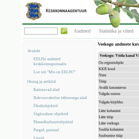
Andmed
Statistika ja viited
Veekogu andmete ku
Avaleht
Veekogu: Vööla kanal 
EELISe andmed
On registriobjekt
keskkonnaportaalis
KKR kood
Loe siit "Mis on EELIS?"
Nimi
Otsing ja artiklid
Tüüp
Avalik kasutatavus
Kaitstavad alad
Valgala suurus
Rahvusvahelise tähtsusega alad
Valgala kirjeldus
Üksikobjektid
Lätte kohanimi
Ürglooduse objektid
Lätte tüüp
Pärandkultuuriobjektid
Lätte veekogu
Suubla kohanimi
Pargid, puistud
Suubumise tüüp
Liigid