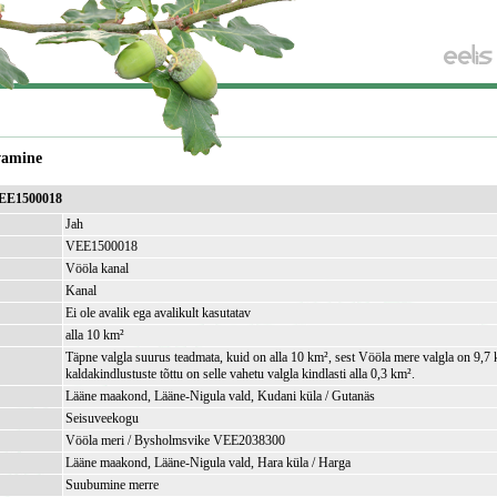
vamine
VEE1500018
Jah
VEE1500018
Vööla kanal
Kanal
Ei ole avalik ega avalikult kasutatav
alla 10 km²
Täpne valgla suurus teadmata, kuid on alla 10 km², sest Vööla mere valgla on 9,7 
kaldakindlustuste tõttu on selle vahetu valgla kindlasti alla 0,3 km².
Lääne maakond, Lääne-Nigula vald, Kudani küla / Gutanäs
Seisuveekogu
Vööla meri / Bysholmsvike VEE2038300
Lääne maakond, Lääne-Nigula vald, Hara küla / Harga
Suubumine merre