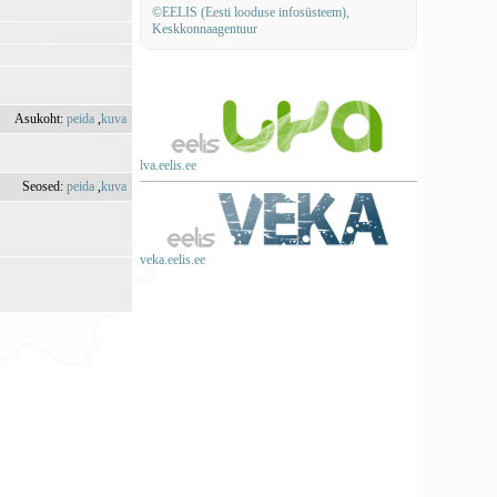
©EELIS (Eesti looduse infosüsteem),
Keskkonnaagentuur
Asukoht:
peida
,
kuva
lva.eelis.ee
Seosed:
peida
,
kuva
veka.eelis.ee