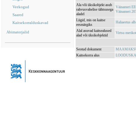
Ala või üksikobjekt asub
Veekogud
Väinameri E
rahvusvahelise tähtsusega
Väinameri 20
aladel
Saared
Liigid, mis on kaitse
Haliaeetus alb
Kaitsekorralduskavad
eesmärgiks
Alal asuvad kaitsealused
Abimaterjalid
Virtsu meriko
alad või üksikobjektid
Seotud dokument
MAAMAKSUSE
Kaitsekorra alus
LOODUSKAIT