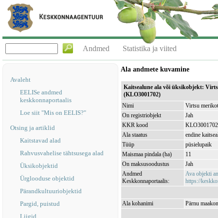
Andmed
Statistika ja viited
Ala andmete kuvamine
Avaleht
Kaitsealune ala või üksikobjekt: Vir
EELISe andmed
(KLO3001702)
keskkonnaportaalis
Nimi
Virtsu meriko
Loe siit "Mis on EELIS?"
On registriobjekt
Jah
KKR kood
KLO3001702
Otsing ja artiklid
Ala staatus
endine kaitsea
Kaitstavad alad
Tüüp
püsielupaik
Rahvusvahelise tähtsusega alad
Maismaa pindala (ha)
11
On maksusoodustus
Jah
Üksikobjektid
Andmed
Ava objekti 
Ürglooduse objektid
Keskkonnaportaalis:
https://keskko
Pärandkultuuriobjektid
Pargid, puistud
Ala kohanimi
Pärnu maakond
Liigid