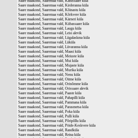
Saare maakond, Saaremaa vald, Kanissaare küla
Saare maakond, Saaremaa vald, Kirderanna küla
Saare maakond, Saaremaa vald, Kõinastu küla
Saare maakond, Saaremaa vald, Kõrkvere küla
Saare maakond, Saaremaa vald, Kärneri küla
Saare maakond, Saaremaa vald, Kübassaare küla
Saare maakond, Saaremaa vald, Laugu küla
Saare maakond, Saaremaa vald, Leisi alevik
Saare maakond, Saaremaa vald, Liigalaskma küla
Saare maakond, Saaremaa vald, Liiküla
Saare maakond, Saaremaa vald, Liivaranna küla
Saare maakond, Saaremaa vald, Maasi küla
Saare maakond, Saaremaa vald, Meiuste küla
Saare maakond, Saaremaa vald, Mui küla
Saare maakond, Saaremaa vald, Mujaste küla
Saare maakond, Saaremaa vald, Murika küla
Saare maakond, Saaremaa vald, Nenu küla
Saare maakond, Saaremaa vald, Oitme küla
Saare maakond, Saaremaa vald, Orinõmme küla
Saare maakond, Saaremaa vald, Orissaare alevik
Saare maakond, Saaremaa vald, Paaste küla
Saare maakond, Saaremaa vald, Pahapilli küla
Saare maakond, Saaremaa vald, Pammana küla
Saare maakond, Saaremaa vald, Parasmetsa küla
Saare maakond, Saaremaa vald, Poka küla
Saare maakond, Saaremaa vald, Pulli küla
Saare maakond, Saaremaa vald, Põripõllu küla
Saare maakond, Saaremaa vald, Pöide-Keskvere küla
Saare maakond, Saaremaa vald, Randküla
Saare maakond, Saaremaa vald, Reina küla