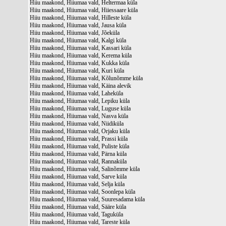
Hiiu maakond, Hiiumaa vald, Heltermaa küla
Hiiu maakond, Hiiumaa vald, Hiiessaare küla
Hiiu maakond, Hiiumaa vald, Hilleste küla
Hiiu maakond, Hiiumaa vald, Jausa küla
Hiiu maakond, Hiiumaa vald, Jõeküla
Hiiu maakond, Hiiumaa vald, Kalgi küla
Hiiu maakond, Hiiumaa vald, Kassari küla
Hiiu maakond, Hiiumaa vald, Kerema küla
Hiiu maakond, Hiiumaa vald, Kukka küla
Hiiu maakond, Hiiumaa vald, Kuri küla
Hiiu maakond, Hiiumaa vald, Kõlunõmme küla
Hiiu maakond, Hiiumaa vald, Käina alevik
Hiiu maakond, Hiiumaa vald, Laheküla
Hiiu maakond, Hiiumaa vald, Lepiku küla
Hiiu maakond, Hiiumaa vald, Luguse küla
Hiiu maakond, Hiiumaa vald, Nasva küla
Hiiu maakond, Hiiumaa vald, Niidiküla
Hiiu maakond, Hiiumaa vald, Orjaku küla
Hiiu maakond, Hiiumaa vald, Prassi küla
Hiiu maakond, Hiiumaa vald, Puliste küla
Hiiu maakond, Hiiumaa vald, Pärna küla
Hiiu maakond, Hiiumaa vald, Rannaküla
Hiiu maakond, Hiiumaa vald, Salinõmme küla
Hiiu maakond, Hiiumaa vald, Sarve küla
Hiiu maakond, Hiiumaa vald, Selja küla
Hiiu maakond, Hiiumaa vald, Soonlepa küla
Hiiu maakond, Hiiumaa vald, Suuresadama küla
Hiiu maakond, Hiiumaa vald, Sääre küla
Hiiu maakond, Hiiumaa vald, Taguküla
Hiiu maakond, Hiiumaa vald, Tareste küla