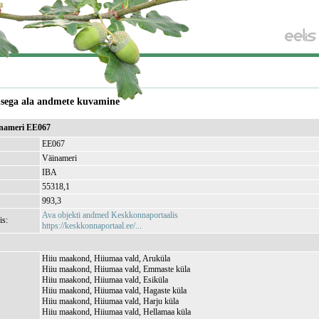
usega ala andmete kuvamine
inameri EE067
EE067
Väinameri
IBA
55318,1
)
993,3
Ava objekti andmed Keskkonnaportaalis
is:
https://keskkonnaportaal.ee/...
Hiiu maakond, Hiiumaa vald, Aruküla
Hiiu maakond, Hiiumaa vald, Emmaste küla
Hiiu maakond, Hiiumaa vald, Esiküla
Hiiu maakond, Hiiumaa vald, Hagaste küla
Hiiu maakond, Hiiumaa vald, Harju küla
Hiiu maakond, Hiiumaa vald, Hellamaa küla