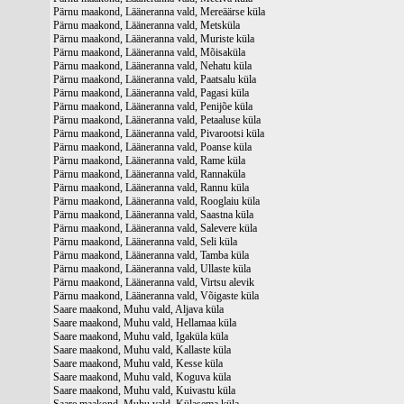
Pärnu maakond, Lääneranna vald, Mereäärse küla
Pärnu maakond, Lääneranna vald, Metsküla
Pärnu maakond, Lääneranna vald, Muriste küla
Pärnu maakond, Lääneranna vald, Mõisaküla
Pärnu maakond, Lääneranna vald, Nehatu küla
Pärnu maakond, Lääneranna vald, Paatsalu küla
Pärnu maakond, Lääneranna vald, Pagasi küla
Pärnu maakond, Lääneranna vald, Penijõe küla
Pärnu maakond, Lääneranna vald, Petaaluse küla
Pärnu maakond, Lääneranna vald, Pivarootsi küla
Pärnu maakond, Lääneranna vald, Poanse küla
Pärnu maakond, Lääneranna vald, Rame küla
Pärnu maakond, Lääneranna vald, Rannaküla
Pärnu maakond, Lääneranna vald, Rannu küla
Pärnu maakond, Lääneranna vald, Rooglaiu küla
Pärnu maakond, Lääneranna vald, Saastna küla
Pärnu maakond, Lääneranna vald, Salevere küla
Pärnu maakond, Lääneranna vald, Seli küla
Pärnu maakond, Lääneranna vald, Tamba küla
Pärnu maakond, Lääneranna vald, Ullaste küla
Pärnu maakond, Lääneranna vald, Virtsu alevik
Pärnu maakond, Lääneranna vald, Võigaste küla
Saare maakond, Muhu vald, Aljava küla
Saare maakond, Muhu vald, Hellamaa küla
Saare maakond, Muhu vald, Igaküla küla
Saare maakond, Muhu vald, Kallaste küla
Saare maakond, Muhu vald, Kesse küla
Saare maakond, Muhu vald, Koguva küla
Saare maakond, Muhu vald, Kuivastu küla