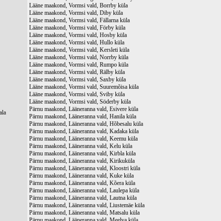
Lääne maakond, Vormsi vald, Borrby küla
Lääne maakond, Vormsi vald, Diby küla
Lääne maakond, Vormsi vald, Fällarna küla
Lääne maakond, Vormsi vald, Förby küla
Lääne maakond, Vormsi vald, Hosby küla
Lääne maakond, Vormsi vald, Hullo küla
Lääne maakond, Vormsi vald, Kersleti küla
Lääne maakond, Vormsi vald, Norrby küla
Lääne maakond, Vormsi vald, Rumpo küla
Lääne maakond, Vormsi vald, Rälby küla
Lääne maakond, Vormsi vald, Saxby küla
Lääne maakond, Vormsi vald, Suuremõisa küla
Lääne maakond, Vormsi vald, Sviby küla
Lääne maakond, Vormsi vald, Söderby küla
Pärnu maakond, Lääneranna vald, Esivere küla
ala
Pärnu maakond, Lääneranna vald, Hanila küla
Pärnu maakond, Lääneranna vald, Hõbesalu küla
Pärnu maakond, Lääneranna vald, Kadaka küla
Pärnu maakond, Lääneranna vald, Keemu küla
Pärnu maakond, Lääneranna vald, Kelu küla
Pärnu maakond, Lääneranna vald, Kirbla küla
Pärnu maakond, Lääneranna vald, Kirikuküla
Pärnu maakond, Lääneranna vald, Kloostri küla
Pärnu maakond, Lääneranna vald, Kuke küla
Pärnu maakond, Lääneranna vald, Kõera küla
Pärnu maakond, Lääneranna vald, Laulepa küla
Pärnu maakond, Lääneranna vald, Lautna küla
Pärnu maakond, Lääneranna vald, Liustemäe küla
Pärnu maakond, Lääneranna vald, Matsalu küla
Pärnu maakond, Lääneranna vald, Meelva küla