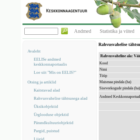
Andmed
Statistika ja viited
Rahvusvahelise tähts
Avaleht
Rahvusvaheline ala: Vä
EELISe andmed
Kood
keskkonnaportaalis
Nimi
Loe siit "Mis on EELIS?"
Tüüp
Otsing ja artiklid
Maismaa pindala (ha)
Siseveekogude pindala (ha
Kaitstavad alad
Andmed Keskkonnaportaal
Rahvusvahelise tähtsusega alad
Üksikobjektid
Ürglooduse objektid
Pärandkultuuriobjektid
Pargid, puistud
Liigid