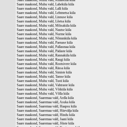
Saare maakond, Muhu vald, Külasema küla
Saare maakond, Muhu vald, Laheküla küla
Saare maakond, Muhu vald, Lalli küla
Saare maakond, Muhu vald, Lehtmetsa küla
Saare maakond, Muhu vald, Linnuse küla
Saare maakond, Muhu vald, Lõetsa küla
Saare maakond, Muhu vald, Mõisaküla küla
Saare maakond, Muhu vald, Nautse küla
Saare maakond, Muhu vald, Nurme küla
Saare maakond, Muhu vald, Nõmmküla küla
Saare maakond, Muhu vald, Paenase küla
Saare maakond, Muhu vald, Pallasmaa küla
Saare maakond, Muhu vald, Pädaste küla
Saare maakond, Muhu vald, Rannaküla küla
Saare maakond, Muhu vald, Raugi küla
Saare maakond, Muhu vald, Rootsivere küla
Saare maakond, Muhu vald, Rässa küla
Saare maakond, Muhu vald, Simiste küla
Saare maakond, Muhu vald, Tamse küla
Saare maakond, Muhu vald, Tusti küla
Saare maakond, Muhu vald, Vahtraste küla
Saare maakond, Muhu vald, Võiküla küla
Saare maakond, Muhu vald, Võlla küla
Saare maakond, Saaremaa vald, Ardla küla
Saare maakond, Saaremaa vald, Asuka küla
Saare maakond, Saaremaa vald, Haapsu küla
Saare maakond, Saaremaa vald, Hiievälja küla
Saare maakond, Saaremaa vald, Hindu küla
Saare maakond, Saaremaa vald, Jaani küla
Saare maakond, Saaremaa vald, Jõiste küla