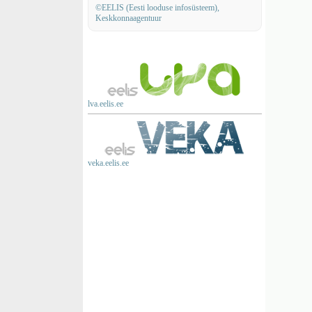
©EELIS (Eesti looduse infosüsteem),
Keskkonnaagentuur
lva.eelis.ee
veka.eelis.ee