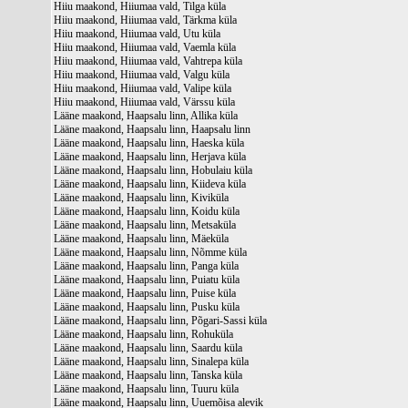
Hiiu maakond, Hiiumaa vald, Tilga küla
Hiiu maakond, Hiiumaa vald, Tärkma küla
Hiiu maakond, Hiiumaa vald, Utu küla
Hiiu maakond, Hiiumaa vald, Vaemla küla
Hiiu maakond, Hiiumaa vald, Vahtrepa küla
Hiiu maakond, Hiiumaa vald, Valgu küla
Hiiu maakond, Hiiumaa vald, Valipe küla
Hiiu maakond, Hiiumaa vald, Värssu küla
Lääne maakond, Haapsalu linn, Allika küla
Lääne maakond, Haapsalu linn, Haapsalu linn
Lääne maakond, Haapsalu linn, Haeska küla
Lääne maakond, Haapsalu linn, Herjava küla
Lääne maakond, Haapsalu linn, Hobulaiu küla
Lääne maakond, Haapsalu linn, Kiideva küla
Lääne maakond, Haapsalu linn, Kiviküla
Lääne maakond, Haapsalu linn, Koidu küla
Lääne maakond, Haapsalu linn, Metsaküla
Lääne maakond, Haapsalu linn, Mäeküla
Lääne maakond, Haapsalu linn, Nõmme küla
Lääne maakond, Haapsalu linn, Panga küla
Lääne maakond, Haapsalu linn, Puiatu küla
Lääne maakond, Haapsalu linn, Puise küla
Lääne maakond, Haapsalu linn, Pusku küla
Lääne maakond, Haapsalu linn, Põgari-Sassi küla
Lääne maakond, Haapsalu linn, Rohuküla
Lääne maakond, Haapsalu linn, Saardu küla
Lääne maakond, Haapsalu linn, Sinalepa küla
Lääne maakond, Haapsalu linn, Tanska küla
Lääne maakond, Haapsalu linn, Tuuru küla
Lääne maakond, Haapsalu linn, Uuemõisa alevik