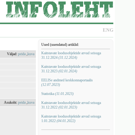
ENG
Uued (uuendatud) artiklid:
Kaitstavate loodusobjektide arvud seisuga
Väljad:
peida
,
kuva
31.12.2024
(31.12.2024)
Kaitstavate loodusobjektide arvud seisuga
31.12.2023
(02.01.2024)
EELISe andmed keskkonnaportaalis
(12.07.2023)
Statistika
(11.01.2023)
Asukoht:
peida
,
kuva
Kaitstavate loodusobjektide arvud seisuga
31.12.2022
(02.01.2023)
Kaitstavate loodusobjektide arvud seisuga
1.01.2022
(04.01.2022)