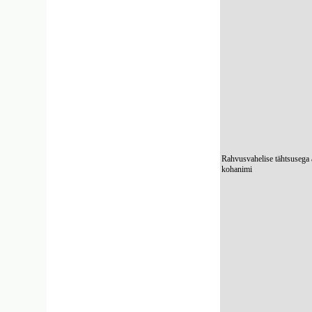
Rahvusvahelise tähtsusega 
kohanimi