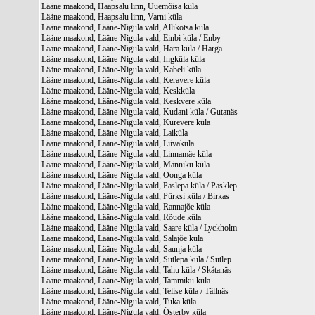
Lääne maakond, Haapsalu linn, Uuemõisa küla
Lääne maakond, Haapsalu linn, Varni küla
Lääne maakond, Lääne-Nigula vald, Allikotsa küla
Lääne maakond, Lääne-Nigula vald, Einbi küla / Enby
Lääne maakond, Lääne-Nigula vald, Hara küla / Harga
Lääne maakond, Lääne-Nigula vald, Ingküla küla
Lääne maakond, Lääne-Nigula vald, Kabeli küla
Lääne maakond, Lääne-Nigula vald, Keravere küla
Lääne maakond, Lääne-Nigula vald, Keskküla
Lääne maakond, Lääne-Nigula vald, Keskvere küla
Lääne maakond, Lääne-Nigula vald, Kudani küla / Gutanäs
Lääne maakond, Lääne-Nigula vald, Kurevere küla
Lääne maakond, Lääne-Nigula vald, Laiküla
Lääne maakond, Lääne-Nigula vald, Liivaküla
Lääne maakond, Lääne-Nigula vald, Linnamäe küla
Lääne maakond, Lääne-Nigula vald, Männiku küla
Lääne maakond, Lääne-Nigula vald, Oonga küla
Lääne maakond, Lääne-Nigula vald, Paslepa küla / Pasklep
Lääne maakond, Lääne-Nigula vald, Pürksi küla / Birkas
Lääne maakond, Lääne-Nigula vald, Rannajõe küla
Lääne maakond, Lääne-Nigula vald, Rõude küla
Lääne maakond, Lääne-Nigula vald, Saare küla / Lyckholm
Lääne maakond, Lääne-Nigula vald, Salajõe küla
Lääne maakond, Lääne-Nigula vald, Saunja küla
Lääne maakond, Lääne-Nigula vald, Sutlepa küla / Sutlep
Lääne maakond, Lääne-Nigula vald, Tahu küla / Skåtanäs
Lääne maakond, Lääne-Nigula vald, Tammiku küla
Lääne maakond, Lääne-Nigula vald, Telise küla / Tällnäs
Lääne maakond, Lääne-Nigula vald, Tuka küla
Lääne maakond, Lääne-Nigula vald, Österby küla