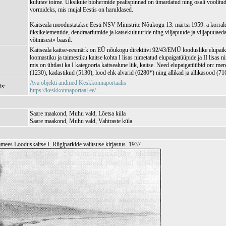
kulutav toime. Üksikute biohermide pealispinnad on ümardatud ning osalt voolitud 
vormideks, mis mujal Eestis on haruldased.
Kaitseala moodustatakse Eesti NSV Ministrite Nõukogu 13. märtsi 1959. a korra
üksikelementide, dendraariumide ja katsekultuuride ning viljapuude ja viljapuuaedad
võtmisest» baasil.
Kaitseala kaitse-eesmärk on EÜ nõukogu direktiivi 92/43/EMÜ looduslike elupaik
loomastiku ja taimestiku kaitse kohta I lisas nimetatud elupaigatüüpide ja II lisas ni
mis on ühtlasi ka I kategooria kaitsealune liik, kaitse. Need elupaigatüübid on: m
(1230), kadastikud (5130), lood ehk alvarid (6280*) ning allikad ja allikasood (71
Ava objekti andmed Keskkonnaportaalis
is:
https://keskkonnaportaal.ee/...
Saare maakond, Muhu vald, Lõetsa küla
Saare maakond, Muhu vald, Vahtraste küla
mees Looduskaitse I. Riigiparkide valitsuse kirjastus. 1937