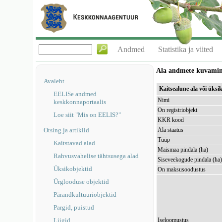
Andmed
Statistika ja viited
Ala andmete kuvami
Avaleht
Kaitsealune ala või üks
EELISe andmed
Nimi
keskkonnaportaalis
On registriobjekt
Loe siit "Mis on EELIS?"
KKR kood
Otsing ja artiklid
Ala staatus
Tüüp
Kaitstavad alad
Maismaa pindala (ha)
Rahvusvahelise tähtsusega alad
Siseveekogude pindala (ha
Üksikobjektid
On maksusoodustus
Ürglooduse objektid
Pärandkultuuriobjektid
Pargid, puistud
Liigid
Iseloomustus