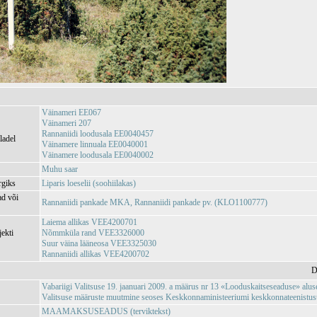
Väinameri EE067
Väinameri 207
Rannaniidi loodusala EE0040457
ladel
Väinamere linnuala EE0040001
Väinamere loodusala EE0040002
Muhu saar
rgiks
Liparis loeselii (soohiilakas)
ad või
Rannaniidi pankade MKA, Rannaniidi pankade pv. (KLO1100777)
Laiema allikas VEE4200701
jekti
Nõmmküla rand VEE3326000
Suur väina lääneosa VEE3325030
Rannaniidi allikas VEE4200702
D
Vabariigi Valitsuse 19. jaanuari 2009. a määrus nr 13 «Looduskaitseseaduse» aluse
Valitsuse määruste muutmine seoses Keskkonnaministeeriumi keskkonnateenistuste,
MAAMAKSUSEADUS (terviktekst)