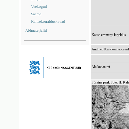
Veekogud
Saared
Kaitsekorralduskavad
Abimaterjalid
Kaitse eesmärgi kirjeldus
Andmed Keskkonnaportaal
Ala kohanimi
Püssina pank Foto: H. Kala