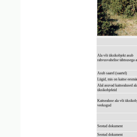
Ala või üksikobjekt asub
rahvusvahelise tähtsusega a
Asub saarel (saartel)
Liigid, mis on kaitse eesmä
Alal asuvad kaitsealused al
üksikobjektid
Kaitsealuse ala või üksikob
veekogud
Seotud dokument
Seotud dokument