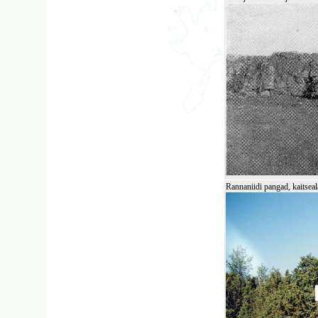
Rannaniidi pangad, kaitseal