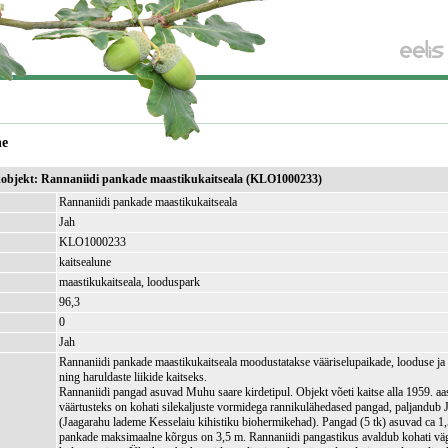
ne
ikobjekt: Rannaniidi pankade maastikukaitseala (KLO1000233)
Rannaniidi pankade maastikukaitseala
Jah
KLO1000233
kaitsealune
maastikukaitseala, looduspark
96,3
)
0
Jah
Rannaniidi pankade maastikukaitseala moodustatakse vääriselupaikade, looduse j
ning haruldaste liikide kaitseks.
Rannaniidi pangad asuvad Muhu saare kirdetipul. Objekt võeti kaitse alla 1959. aas
väärtusteks on kohati silekaljuste vormidega rannikulähedased pangad, paljandub 
(Jaagarahu lademe Kesselaiu kihistiku biohermikehad). Pangad (5 tk) asuvad ca 1,
pankade maksimaalne kõrgus on 3,5 m. Rannaniidi pangastikus avaldub kohati väg