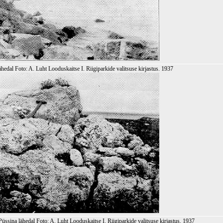
edal Foto: A. Luht Looduskaitse I. Riigiparkide valitsuse kirjastus. 1937
üssina lähedal Foto: A. Luht Looduskaitse I. Riigiparkide valitsuse kirjastus. 1937