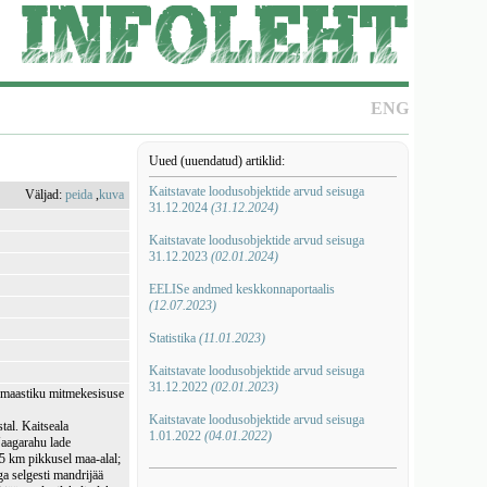
ENG
Uued (uuendatud) artiklid:
Kaitstavate loodusobjektide arvud seisuga
Väljad:
peida
,
kuva
31.12.2024
(31.12.2024)
Kaitstavate loodusobjektide arvud seisuga
31.12.2023
(02.01.2024)
EELISe andmed keskkonnaportaalis
(12.07.2023)
Statistika
(11.01.2023)
Kaitstavate loodusobjektide arvud seisuga
31.12.2022
(02.01.2023)
a maastiku mitmekesisuse
Kaitstavate loodusobjektide arvud seisuga
tal. Kaitseala
1.01.2022
(04.01.2022)
Jaagarahu lade
5 km pikkusel maa-alal;
a selgesti mandrijää