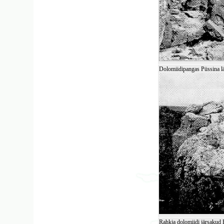
Dolomiidipangas Püssina läh
Rahkja dolomiidi järsakud P