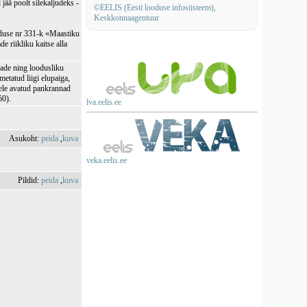
jää poolt silekaljudeks -
©EELIS (Eesti looduse infosüsteem),
Keskkonnaagentuur
lduse nr 331-k «Maastiku
e riikliku kaitse alla
ade ning loodusliku
metatud liigi elupaiga,
erele avatud pankrannad
60).
lva.eelis.ee
Asukoht:
peida
,
kuva
veka.eelis.ee
Pildid:
peida
,
kuva