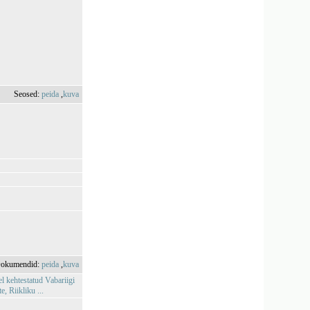
Seosed:
peida
,
kuva
okumendid:
peida
,
kuva
l kehtestatud Vabariigi
 Riikliku ...