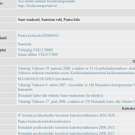
Ava objekti andmed Keskkonnaportaalis
is:
https://keskkonnaportaal.ee/...
Saare maakond, Saaremaa vald, Paatsa küla
Paatsa loodusala EE0040451
ladel
Saaremaa
jekti
Võrkejõgi VEE1170000
Juhani allikas VEE4717800
D
Vabariigi Valitsuse 19. jaanuari 2009. a määrus nr 13 «Looduskaitseseaduse» aluse
Valitsuse määruste muutmine seoses Keskkonnaministeeriumi keskkonnateenistuste,
MAAMAKSUSEADUS (terviktekst)
Vabariigi Valitsuse 6. märtsi 2007. a korraldus nr 140 Maamaksu korrigeerimine
hoiualadel
Hoiualade kaitse alla võtmine Saare maakonnas (terviktekst)
Vabariigi Valitsuse 27. juuli 2006. a määrus nr 176 Hoiualade kaitse alla võtmine
Kaitseko
97 hoiuala poollooduslike koosluste kaitsekorralduskava 2016-2020
Paatsa loodusala kaitsekorralduskava
Hoiualade poollooduslike koosluste kaitsekorralduskava 2008-2015
Hoiualade poollooduslike koosluste kaitsekorralduskava 2008-2015