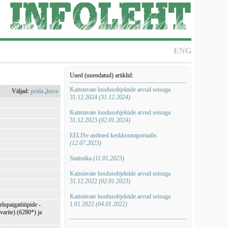
ENG
Uued (uuendatud) artiklid:
Kaitstavate loodusobjektide arvud seisuga
Väljad:
peida
,
kuva
31.12.2024
(31.12.2024)
Kaitstavate loodusobjektide arvud seisuga
31.12.2023
(02.01.2024)
EELISe andmed keskkonnaportaalis
(12.07.2023)
Statistika
(11.01.2023)
Kaitstavate loodusobjektide arvud seisuga
31.12.2022
(02.01.2023)
Kaitstavate loodusobjektide arvud seisuga
1.01.2022
(04.01.2022)
elupaigatüüpide -
varite) (6280*) ja