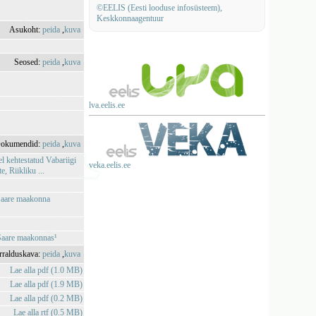
©EELIS (Eesti looduse infosüsteem),
Keskkonnaagentuur
Asukoht:
peida
,
kuva
Seosed:
peida
,
kuva
lva.eelis.ee
okumendid:
peida
,
kuva
l kehtestatud Vabariigi
veka.eelis.ee
 Riikliku ...
 Saare maakonna
 Saare maakonnas¹
rralduskava:
peida
,
kuva
Lae alla pdf (1.0 MB)
Lae alla pdf (1.9 MB)
Lae alla pdf (0.2 MB)
Lae alla rtf (0.5 MB)