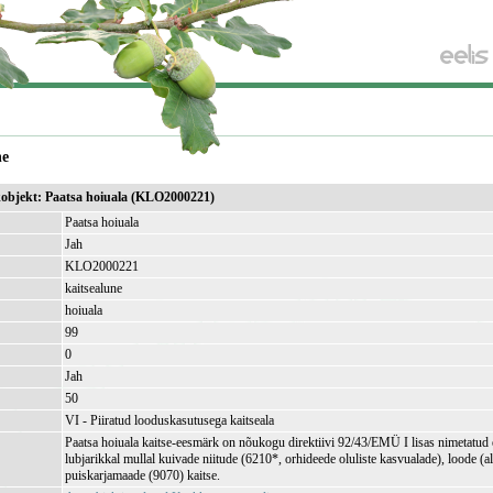
ne
ikobjekt: Paatsa hoiuala (KLO2000221)
Paatsa hoiuala
Jah
KLO2000221
kaitsealune
hoiuala
99
)
0
Jah
50
VI - Piiratud looduskasutusega kaitseala
Paatsa hoiuala kaitse-eesmärk on nõukogu direktiivi 92/43/EMÜ I lisas nimetatud 
lubjarikkal mullal kuivade niitude (6210*, orhideede oluliste kasvualade), loode (al
puiskarjamaade (9070) kaitse.