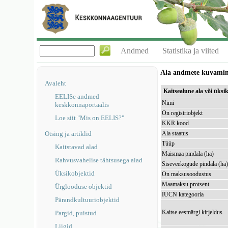
Andmed
Statistika ja viited
Ala andmete kuvami
Avaleht
Kaitsealune ala või üks
EELISe andmed
Nimi
keskkonnaportaalis
On registriobjekt
Loe siit "Mis on EELIS?"
KKR kood
Otsing ja artiklid
Ala staatus
Tüüp
Kaitstavad alad
Maismaa pindala (ha)
Rahvusvahelise tähtsusega alad
Siseveekogude pindala (ha
Üksikobjektid
On maksusoodustus
Maamaksu protsent
Ürglooduse objektid
IUCN kategooria
Pärandkultuuriobjektid
Kaitse eesmärgi kirjeldus
Pargid, puistud
Liigid