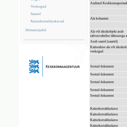
Andmed Keskkonnaportaal
Veekogud
Saared
Ala kohanimi
Kaitsekorralduskavad
Abimaterjalid
Ala või üksikobjekt asub
rahvusvahelise tähtsusega a
Asub saarel (saartel)
Kaitsealuse ala või üksikob
veekogud
Seotud dokument
Seotud dokument
Seotud dokument
Seotud dokument
Seotud dokument
Kaitsekorralduskava
Kaitsekorralduskava
Kaitsekorralduskava
Kaitsekorralduskava