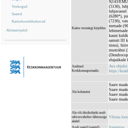
92/43/EMÜ I
(5130), lub
Veekogud
lubjavaesel 
Saared
(6280*), pu
(7230), van
Kaitsekorralduskavad
metsade (90
Kaitse eesmärgi kirjeldus
Abimaterjalid
lehtmetsade 
kauni kuldk
samuti III k
nisus), hii
musträhni (
(Dendrocopu
elupaikade k
Ava objekt
Andmed
Keskkonnaportaalis:
https://kesk
Saare maako
Saare maako
Ala kohanimi
Saare maako
Saare maak
Ala või üksikobjekt asub
Võrsna loo
rahvusvahelise tähtsusega
aladel
Saaremaa
Asub saarel (saartel)