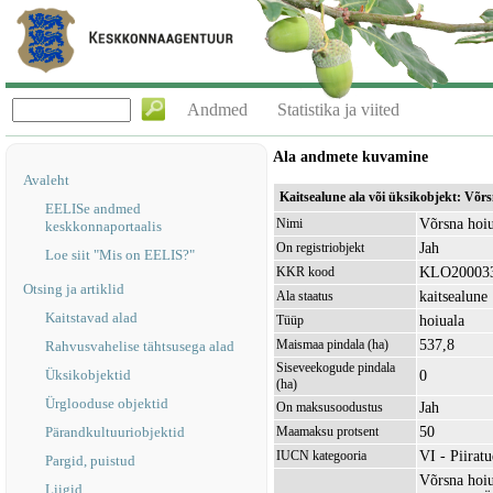
Andmed
Statistika ja viited
Ala andmete kuvamine
Avaleht
Kaitsealune ala või üksikobjekt: Võ
EELISe andmed
Võrsna hoiu
Nimi
keskkonnaportaalis
Jah
On registriobjekt
Loe siit "Mis on EELIS?"
KLO20003
KKR kood
Otsing ja artiklid
kaitsealune
Ala staatus
Kaitstavad alad
hoiuala
Tüüp
537,8
Maismaa pindala (ha)
Rahvusvahelise tähtsusega alad
Siseveekogude pindala
Üksikobjektid
0
(ha)
Ürglooduse objektid
Jah
On maksusoodustus
50
Pärandkultuuriobjektid
Maamaksu protsent
VI - Piirat
IUCN kategooria
Pargid, puistud
Võrsna hoiu
Liigid