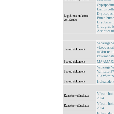
Cypripedium
Lanius coll
Dryocopus 
Liigid, mis on kaitse
Buteo buteo
eesmärgiks
Dryobates m
Grus grus (
Accipiter ni
Vabariigi V
«Looduskait
Seotud dokument
määruste m
keskkonnatee
MAAMAKSU
Seotud dokument
Vabariigi V
Valitsuse 2
Seotud dokument
alla võtmi
Hoiualade k
Seotud dokument
Võrsna hoiu
Kaitsekorralduskava
2024
Võrsna hoiu
Kaitsekorralduskava
2024
Hoiualade p