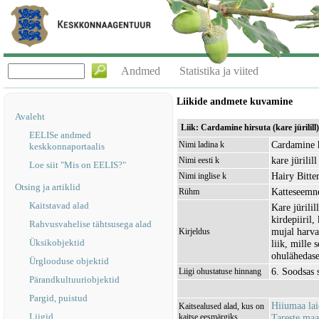
Andmed
Statistika ja viited
Liikide andmete kuvamine
Avaleht
Liik: Cardamine hirsuta (kare jürilill)
EELISe andmed
Cardamine h
Nimi ladina k
keskkonnaportaalis
kare jürilill
Nimi eesti k
Loe siit "Mis on EELIS?"
Hairy Bitte
Nimi inglise k
Otsing ja artiklid
Katteseemn
Rühm
Kaitstavad alad
Kare jürili
kirdepiiril,
Rahvusvahelise tähtsusega alad
mujal harvae
Kirjeldus
Üksikobjektid
liik, mille 
ohulähedase
Ürglooduse objektid
6. Soodsas 
Liigi ohustatuse hinnang
Pärandkultuuriobjektid
Pargid, puistud
Hiiumaa la
Kaitsealused alad, kus on
Liigid
kaitse eesmärgiks
Tareste ma