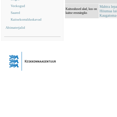
Veekogud
Mahtra lep
Kaitsealused alad, kus on
Hiiumaa la
Saared
kaitse eesmärgiks
Kaugatoma-
Kaitsekorralduskavad
Abimaterjalid