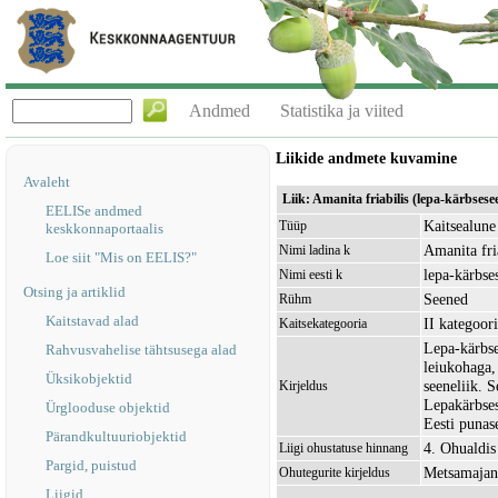
Andmed
Statistika ja viited
Liikide andmete kuvamine
Avaleht
Liik: Amanita friabilis (lepa-kärbsese
EELISe andmed
Kaitsealune 
Tüüp
keskkonnaportaalis
Amanita fri
Nimi ladina k
Loe siit "Mis on EELIS?"
lepa-kärbse
Nimi eesti k
Otsing ja artiklid
Seened
Rühm
Kaitstavad alad
II kategoor
Kaitsekategooria
Lepa-kärbse
Rahvusvahelise tähtsusega alad
leiukohaga,
Üksikobjektid
seeneliik. 
Kirjeldus
Lepakärbsese
Ürglooduse objektid
Eesti punas
Pärandkultuuriobjektid
4. Ohualdis
Liigi ohustatuse hinnang
Pargid, puistud
Metsamajan
Ohutegurite kirjeldus
Liigid