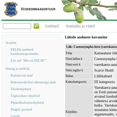
Andmed
Statistika ja viited
Liikide andmete kuvamine
Avaleht
Liik: Coenonympha hero (vareskaera
EELISe andmed
Kaitsealune lii
Tüüp
keskkonnaportaalis
Coenonympha 
Nimi ladina k
Loe siit "Mis on EELIS?"
vareskaera-aas
Nimi eesti k
Otsing ja artiklid
Scarce Heath
Nimi inglise k
Kaitstavad alad
Liblikalised
Rühm
III kategooria
Kaitsekategooria
Rahvusvahelise tähtsusega alad
Vareskaera-aas
Üksikobjektid
on Eesti punase
Ürglooduse objektid
arvatud loodusk
väheneva arvuku
Pärandkultuuriobjektid
hulka. Vareskae
Pargid, puistud
siruulatus küüni
Kirjeldus
segametsades, võ
Liigid