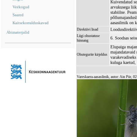
Kuivendatud so
Veekogud
arvukusega liik,
stabiilne. Pea
Saared
põllumajandusl
aasasilmik on k
Kaitsekorralduskavad
Loodusdirektiiv
Direktiivi lisad
Abimaterjalid
Liigi ohustatuse
6. Soodsas sei
hinnang
Elupaiga majan
majandatavaid n
Ohutegurite kirjeldus
varakevadiseks
kuluga kaetud, 
Vareskaera-aasasilmik, autor: Ain Piir, 0