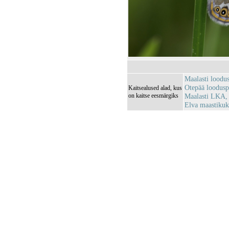
Maalasti loodu
Otepää loodus
Kaitsealused alad, kus
on kaitse eesmärgiks
Maalasti LKA,
Elva maastiku