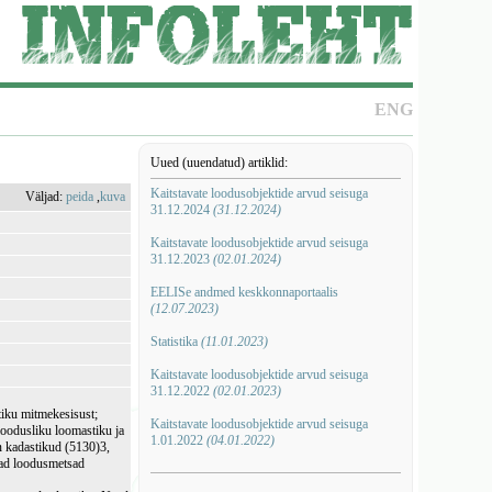
ENG
Uued (uuendatud) artiklid:
Kaitstavate loodusobjektide arvud seisuga
Väljad:
peida
,
kuva
31.12.2024
(31.12.2024)
Kaitstavate loodusobjektide arvud seisuga
31.12.2023
(02.01.2024)
EELISe andmed keskkonnaportaalis
(12.07.2023)
Statistika
(11.01.2023)
Kaitstavate loodusobjektide arvud seisuga
31.12.2022
(02.01.2023)
tiku mitmekesisust;
Kaitstavate loodusobjektide arvud seisuga
loodusliku loomastiku ja
1.01.2022
(04.01.2022)
n kadastikud (5130)3,
nad loodusmetsad