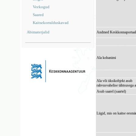
Veekogud
Saared
Kaitsekorralduskavad
Abimaterjalid
Andmed Keskkonnaportaal
Ala kohanimi
Ala või üksikobjekt asub
rahvusvahelise tähtsusega a
Asub saarel (saartel)
Liigid, mis on kaitse eesmä