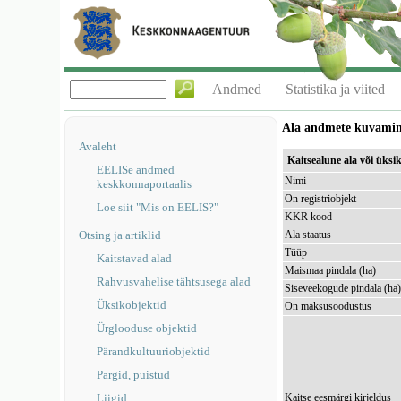
Andmed
Statistika ja viited
Ala andmete kuvami
Avaleht
Kaitsealune ala või üks
EELISe andmed
Nimi
keskkonnaportaalis
On registriobjekt
Loe siit "Mis on EELIS?"
KKR kood
Otsing ja artiklid
Ala staatus
Tüüp
Kaitstavad alad
Maismaa pindala (ha)
Rahvusvahelise tähtsusega alad
Siseveekogude pindala (ha
Üksikobjektid
On maksusoodustus
Ürglooduse objektid
Pärandkultuuriobjektid
Pargid, puistud
Liigid
Kaitse eesmärgi kirjeldus