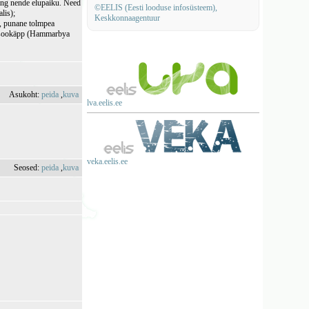
ning nende elupaiku. Need
©EELIS (Eesti looduse infosüsteem),
lis);
Keskkonnaagentuur
s), punane tolmpea
, sookäpp (Hammarbya
Asukoht:
peida
,
kuva
lva.eelis.ee
veka.eelis.ee
Seosed:
peida
,
kuva