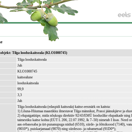
ne
ikobjekt: Tilga looduskaitseala (KLO1000745)
Tilga looduskaitseala
Jah
KLO1000745
kaitsealune
looduskaitseala
99,9
)
3,3
Jah
Tilga looduskaitseala (edaspidi kaitseala) kaitse-eesmärk on kaitsta:
1) Lõuna-Hiiumaa maastikku ilmestavat Tilga männikut, Prassi jäänukjärve ja elus
2) elupaigatüüpe, mida nõukogu direktiiv 92/43/EMÜ looduslike elupaikade ning 
taimestiku kaitse kohta (EÜT L 206, 22.07.1992, lk 7–50) nimetab I lisas. Need o
aas-rebasesaba ja ürt-punanupuga niidud (6510), siirde- ja õõtsiksood (7140), va
(9010*), puiskarjamaad (9070) ning siirdesoo- ja rabametsad (91D0*);