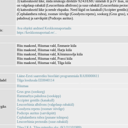
3) kaitsealuseid liike, mida nõukogu direktiiv 92/43/EMÜ nimetab II ja IV lisas, 
on valgelaup-rabakiil (Leucorrhinia albifrons) ja suur-rabakiil (Leucorrhinia pectora
4) kaitsealuseid liike ja nende elupaiku. Need liigid on kanakull (Accipiter gentili
(Cephalanthera rubra), roomav öövilge (Goodyera repens), sookurg (Grus grus)
paludosa) ja sarvikpütt (Podiceps auritus).
Ava objekti andmed Keskkonnaportaalis
is:
https://keskkonnaportaal.ee/...
Hiiu maakond, Hiiumaa vald, Emmaste küla
Hiiu maakond, Hiiumaa vald, Harju küla
Hiiu maakond, Hiiumaa vald, Kõmmusselja küla
Hiiu maakond, Hiiumaa vald, Prassi küla
Hiiu maakond, Hiiumaa vald, Tilga küla
Lääne-Eesti saarestiku biosfääri programmiala RAH0000611
ladel
Tilga loodusala EE0040114
Hiiumaa
Grus grus (sookurg)
Hammarbya paludosa (sookäpp)
Accipiter gentilis (kanakull)
Leucorrhinia albifrons (valgelaup-rabakiil)
rgiks
Goodyera repens (roomav öövilge)
Podiceps auritus (sarvikpütt)
Cephalanthera rubra (punane tolmpea)
Leucorrhinia pectoralis (suur-rabakiil)
Tilga LKA, Tilga männiku skv. (KLO1101989)