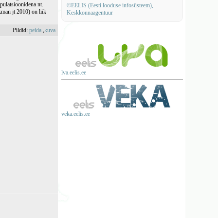
pulatsioonidena nt.
©EELIS (Eesti looduse infosüsteem),
man jt 2010) on liik
Keskkonnaagentuur
Pildid:
peida
,
kuva
lva.eelis.ee
veka.eelis.ee