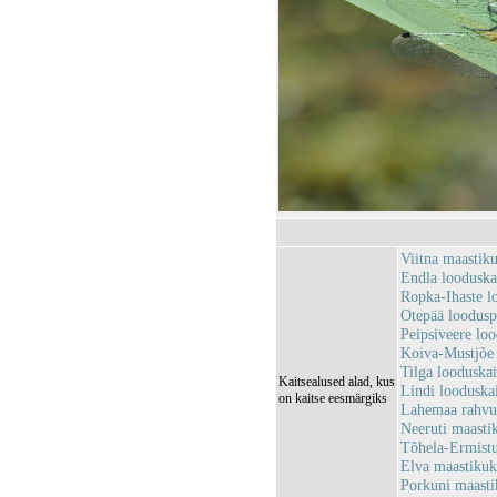
Viitna maastik
Endla loodusk
Ropka-Ihaste 
Otepää loodus
Peipsiveere lo
Koiva-Mustjõe
Tilga looduska
Kaitsealused alad, kus
Lindi loodusk
on kaitse eesmärgiks
Lahemaa rahv
Neeruti maasti
Tõhela-Ermist
Elva maastiku
Porkuni maast