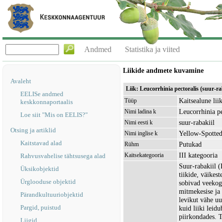
Andmed
Statistika ja viited
Liikide andmete kuvamine
Avaleht
Liik: Leucorrhinia pectoralis (suur-ra
EELISe andmed
Kaitsealune lii
Tüüp
keskkonnaportaalis
Leucorrhinia pe
Nimi ladina k
Loe siit "Mis on EELIS?"
suur-rabakiil
Nimi eesti k
Otsing ja artiklid
Yellow-Spotted
Nimi inglise k
Kaitstavad alad
Putukad
Rühm
III kategooria
Kaitsekategooria
Rahvusvahelise tähtsusega alad
Suur-rabakiil (
Üksikobjektid
tiikide, väikes
Ürglooduse objektid
sobivad veekog
mitmekesise ja m
Pärandkultuuriobjektid
levikut vähe uu
Pargid, puistud
kuid liiki leid
piirkondades. T
Liigid