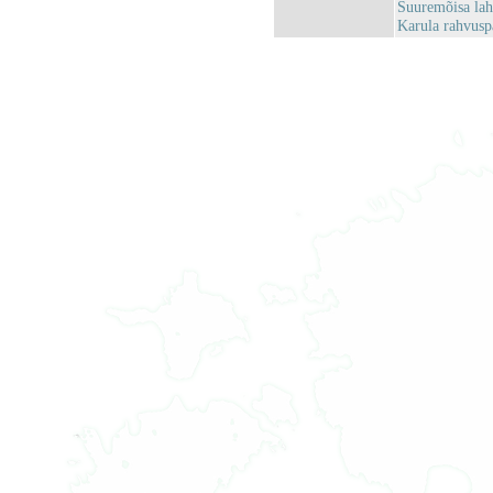
Suuremõisa la
Karula rahvus