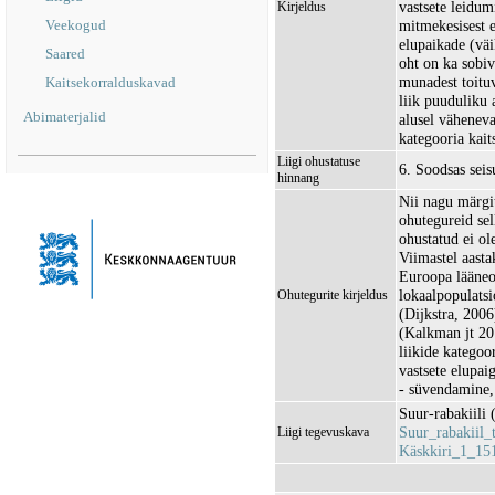
vastsete leidu
Kirjeldus
Veekogud
mitmekesisest e
elupaikade (vä
Saared
oht on ka sobiv
munadest toituv
Kaitsekorralduskavad
liik puuduliku
Abimaterjalid
alusel väheneva
kategooria kaits
Liigi ohustatuse
6. Soodsas sei
hinnang
Nii nagu märgi
ohutegureid sell
ohustatud ei ol
Viimastel aasta
Euroopa lääneo
lokaalpopulats
Ohutegurite kirjeldus
(Dijkstra, 2006
(Kalkman jt 201
liikide kategoo
vastsete elupa
- süvendamine
Suur-rabakiili 
Suur_rabakiil_
Liigi tegevuskava
Käskkiri_1_15