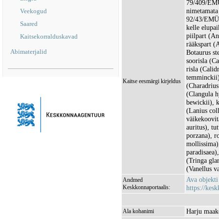
79/409/EMÜ 
nimetamata 
Veekogud
92/43/EMÜ I
Saared
kelle elupai
piilpart (A
Kaitsekorralduskavad
rääkspart (A
Abimaterjalid
Botaurus st
soorisla (C
risla (Calid
temminckii),
Kaitse eesmärgi kirjeldus
(Charadrius 
(Clangula h
bewickii), 
(Lanius col
väikekoovit
auritus), tu
porzana), r
mollissima),
paradisaea)
(Tringa glar
(Vanellus va
Ava objekt
Andmed
Keskkonnaportaalis:
https://kesk
Harju maako
Ala kohanimi