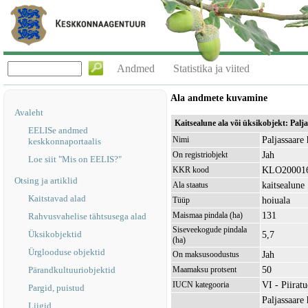
Andmed
Statistika ja viited
Ala andmete kuvamine
Avaleht
Kaitsealune ala või üksikobjekt: Pal
EELISe andmed
Paljassaare 
Nimi
keskkonnaportaalis
Jah
On registriobjekt
Loe siit "Mis on EELIS?"
KLO20001
KKR kood
Otsing ja artiklid
kaitsealune
Ala staatus
Kaitstavad alad
hoiuala
Tüüp
131
Maismaa pindala (ha)
Rahvusvahelise tähtsusega alad
Siseveekogude pindala
Üksikobjektid
5,7
(ha)
Ürglooduse objektid
Jah
On maksusoodustus
50
Pärandkultuuriobjektid
Maamaksu protsent
VI - Piirat
IUCN kategooria
Pargid, puistud
Paljassaare
Liigid