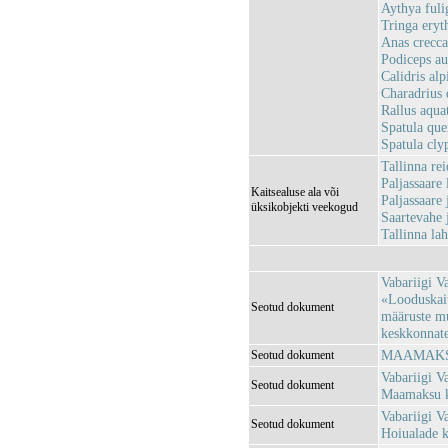
Aythya fulig
Tringa eryt
Anas crecca 
Podiceps au
Calidris alp
Charadrius 
Rallus aqua
Spatula que
Spatula cly
Tallinna r
Paljassaar
Kaitsealuse ala või
Paljassaar
üksikobjekti veekogud
Saartevahe
Tallinna l
Vabariigi V
«Looduskait
Seotud dokument
määruste m
keskkonnatee
MAAMAKSU
Seotud dokument
Vabariigi V
Seotud dokument
Maamaksu k
Vabariigi V
Seotud dokument
Hoiualade k