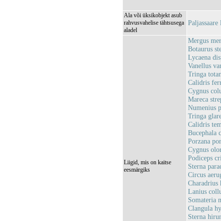
Ala või üksikobjekt asub
Paljassaare
rahvusvahelise tähtsusega
aladel
Mergus merg
Botaurus ste
Lycaena dis
Vanellus van
Tringa totan
Calidris fe
Cygnus colu
Mareca stre
Numenius p
Tringa glar
Calidris te
Bucephala c
Porzana por
Cygnus olo
Podiceps cri
Liigid, mis on kaitse
Sterna parad
eesmärgiks
Circus aeru
Charadrius h
Lanius coll
Somateria m
Clangula hy
Sterna hirun