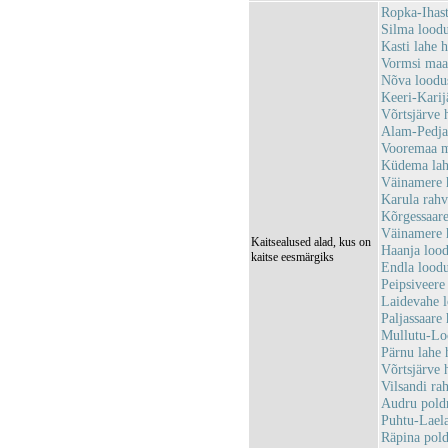
Ropka-Ihas
Silma lood
Kasti lahe
Vormsi maa
Nõva loodu
Keeri-Kari
Võrtsjärve 
Alam-Pedja
Vooremaa m
Küdema lah
Väinamere 
Karula rah
Kõrgessaar
Väinamere 
Kaitsealused alad, kus on
Haanja loo
kaitse eesmärgiks
Endla lood
Peipsiveer
Laidevahe 
Paljassaar
Mullutu-Lo
Pärnu lahe
Võrtsjärve
Vilsandi r
Audru pold
Puhtu-Lael
Räpina pol