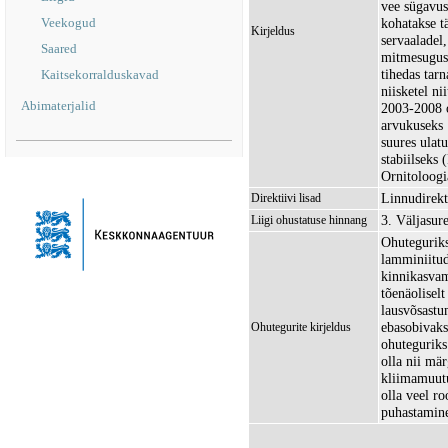
vee sügavus
Veekogud
kohatakse t
Kirjeldus
servaaladel
Saared
mitmesugust
tihedas tarn
Kaitsekorralduskavad
niisketel ni
Abimaterjalid
2003-2008 o
arvukuseks 
suures ulat
stabiilseks
Ornitoloogi
Linnudirekti
Direktiivi lisad
3. Väljasur
Liigi ohustatuse hinnang
Ohuteguriks
lamminiitud
kinnikasvam
tõenäoliselt
lausvõsastu
ebasobivaks
Ohutegurite kirjeldus
ohuteguriks
olla nii mä
kliimamuutu
olla veel r
puhastamine