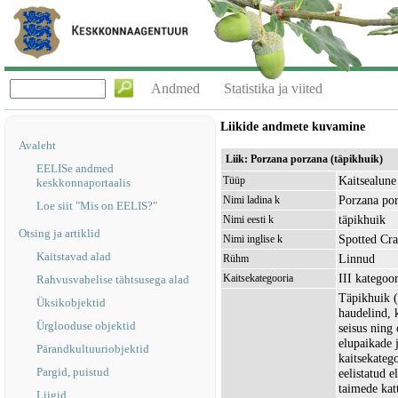
Andmed
Statistika ja viited
Liikide andmete kuvamine
Avaleht
Liik: Porzana porzana (täpikhuik)
EELISe andmed
Kaitsealune 
Tüüp
keskkonnaportaalis
Porzana po
Nimi ladina k
Loe siit "Mis on EELIS?"
täpikhuik
Nimi eesti k
Otsing ja artiklid
Spotted Cr
Nimi inglise k
Kaitstavad alad
Linnud
Rühm
III kategoor
Kaitsekategooria
Rahvusvahelise tähtsusega alad
Täpikhuik (
Üksikobjektid
haudelind, 
Ürglooduse objektid
seisus ning
elupaikade 
Pärandkultuuriobjektid
kaitsekatego
Pargid, puistud
eelistatud 
taimede kat
Liigid