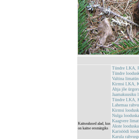
Tündre LKA, P
Tündre loodus
Valtina limatü
Kirmsi LKA, K
Ahja jõe ürgor
Jaamakuusiku 
Tündre LKA, K
Lahemaa rahv
Kirmsi loodus
Nulga loodusk
Kaagvere lima
Kaitsealused alad, kus
Akste loodusk
on kaitse eesmärgiks
Karisöödi lood
Karula rahvus