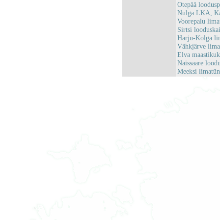
Otepää loodus
Nulga LKA, Ka
Voorepalu lim
Sirtsi loodusk
Harju-Kolga l
Vähkjärve lim
Elva maastiku
Naissaare loo
Meeksi limatü