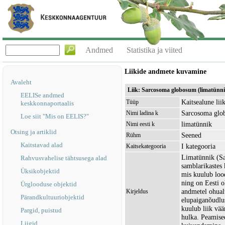
Andmed
Statistika ja viited
Liikide andmete kuvamine
Avaleht
Liik: Sarcosoma globosum (limatünni
EELISe andmed
Kaitsealune lii
Tüüp
keskkonnaportaalis
Sarcosoma glo
Nimi ladina k
Loe siit "Mis on EELIS?"
limatünnik
Nimi eesti k
Otsing ja artiklid
Seened
Rühm
Kaitstavad alad
I kategooria
Kaitsekategooria
Limatünnik (Sa
Rahvusvahelise tähtsusega alad
samblarikastes 
Üksikobjektid
mis kuulub lood
ning on Eesti o
Ürglooduse objektid
andmetel ohualt
Kirjeldus
Pärandkultuuriobjektid
elupaiganõudlus
kuulub liik vää
Pargid, puistud
hulka. Peamise
Liigid