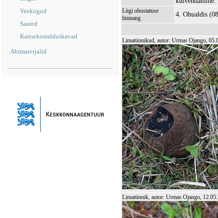
kuivendamine.
Veekogud
Liigi ohustatuse
4. Ohualdis (0
hinnang
Saared
Kaitsekorralduskavad
Limatünnikud, autor: Urmas Ojango, 05.
Abimaterjalid
Limatünnik, autor: Urmas Ojango, 12.05