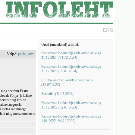
ENG
Uued (uuendatud) artiklid:
Kaitstavate loodusobjektide arvud seisuga
Väljad:
peida
,
kuva
31.12.2024
(31.12.2024)
Kaitstavate loodusobjektide arvud seisuga
31.12.2023
(02.01.2024)
EELISe andmed keskkonnaportaalis
(12.07.2023)
ning seetõttu Eestis
Statistika
(11.01.2023)
olevalt Põhja- ja Lääne-
seisus ning kes on
Kaitstavate loodusobjektide arvud seisuga
kaitsekategooria
31.12.2022
(02.01.2023)
da metsa raiumisega
ie 5 ning metsakoosluste
Kaitstavate loodusobjektide arvud seisuga
1.01.2022
(04.01.2022)