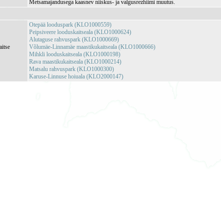
Metsamajandusega kaasnev niiskus- ja valgusrezhiimi muutus.
Otepää looduspark (KLO1000559)
Peipsiveere looduskaitseala (KLO1000624)
Alutaguse rahvuspark (KLO1000669)
aitse
Võlumäe-Linnamäe maastikukaitseala (KLO1000666)
Mihkli looduskaitseala (KLO1000198)
Rava maastikukaitseala (KLO1000214)
Matsalu rahvuspark (KLO1000300)
Karuse-Linnuse hoiuala (KLO2000147)