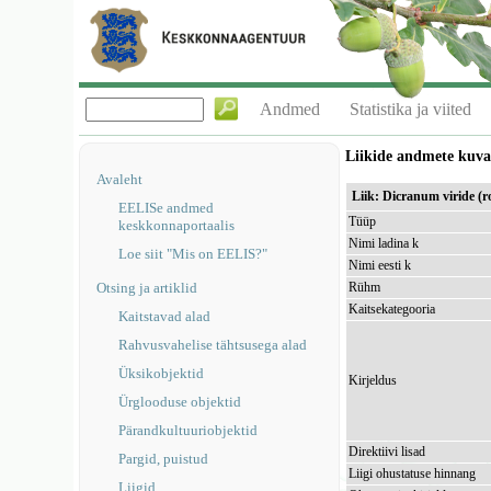
Andmed
Statistika ja viited
Liikide andmete kuv
Avaleht
Liik: Dicranum viride (
EELISe andmed
Tüüp
keskkonnaportaalis
Nimi ladina k
Loe siit "Mis on EELIS?"
Nimi eesti k
Otsing ja artiklid
Rühm
Kaitsekategooria
Kaitstavad alad
Rahvusvahelise tähtsusega alad
Üksikobjektid
Kirjeldus
Ürglooduse objektid
Pärandkultuuriobjektid
Direktiivi lisad
Pargid, puistud
Liigi ohustatuse hinnang
Liigid