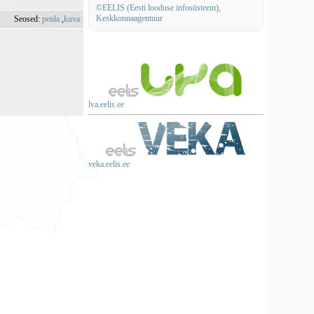
©EELIS (Eesti looduse infosüsteem),
Keskkonnaagentuur
Seosed:
peida
,
kuva
lva.eelis.ee
veka.eelis.ee