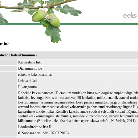
amine
roheline kaksikhammas)
Kaitsealune liik
Dicranum viride
roheline kaksikhammas
Lehtsamblad
II kategooria
Roheline kaksikhammas (Dicranium viride) on kitsa ökoloogilise amplituudiga liik 
kohatise levikuga. Eestis on teadaolevalt 20 leiukohta, millest enamik asuvad teada
Eestis, tamme- ja tamme-segametsades. Eesti punase nimestiku järgi ohulähedases 
arvatud looduskaitseseaduse alusel vähearvuka ja ohustatud arvukusega liigina II 
kaitsealuste liikide hulka. Rohelise kaksikhamba soodsat seisundit võivad mõjuta
seotud keskkonnatingimuste muutus, metsade kuivendustööd, vanade lehtpuude ra
killustumine (Rohelise kaksikhamba kaitse tegevuskava eelnõu; K. Vellak, 2011).
Loodusdirektiivi lisa II
6. Soodsas seisundis (07.03.2018)