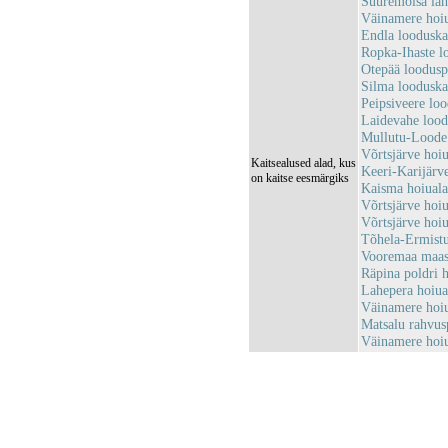
Suuremõisa la
Väinamere hoi
Endla loodusk
Ropka-Ihaste 
Otepää loodus
Silma loodusk
Peipsiveere lo
Laidevahe loo
Mullutu-Loode
Võrtsjärve hoi
Kaitsealused alad, kus
Keeri-Karijärv
on kaitse eesmärgiks
Kaisma hoiual
Võrtsjärve hoi
Võrtsjärve hoi
Tõhela-Ermist
Vooremaa maas
Räpina poldri
Lahepera hoiu
Väinamere hoi
Matsalu rahvu
Väinamere hoi