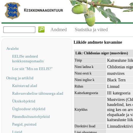
Andmed
Statistika ja viited
Liikide andmete kuvamine
Avaleht
Liik: Chlidonias niger (mustviires)
EELISe andmed
Kaitsealune lii
Tüüp
keskkonnaportaalis
Chlidonias nig
Nimi ladina k
Loe siit "Mis on EELIS?"
mustviires
Nimi eesti k
Otsing ja artiklid
Black Tern
Nimi inglise k
Kaitstavad alad
Linnud
Rühm
III kategooria
Kaitsekategooria
Rahvusvahelise tähtsusega alad
Mustviires (Ch
Üksikobjektid
haudelind, kes 
Ürglooduse objektid
ning kes on arv
Kirjeldus
elupaikade ja v
Pärandkultuuriobjektid
kaitsealuste lii
Pargid, puistud
Linnudirektiivi 
Direktiivi lisad
Liigid
Liigi ohustatuse