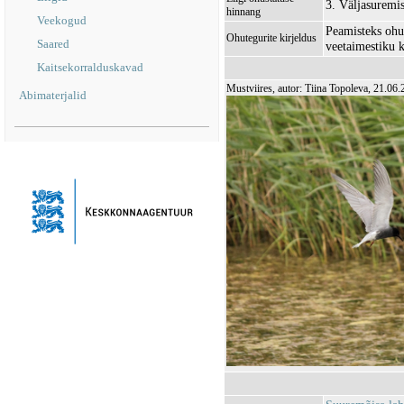
3. Väljasuremi
hinnang
Veekogud
Peamisteks ohu
Ohutegurite kirjeldus
Saared
veetaimestiku 
Kaitsekorralduskavad
Mustviires, autor: Tiina Topoleva, 21.06
Abimaterjalid