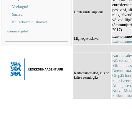
eutrofeerum
Veekogud
pesuvesi, s
Ohutegurite kirjeldus
Saared
ning süvend
võivad liig
Kaitsekorralduskavad
tõmmuujuri 
2017).
Abimaterjalid
Lai-tõmmuuj
Liigi tegevuskava
Lai-tommu
Karula rah
Kõrvemaa m
Viitna maa
Neeruti ma
Kaitsealused alad, kus on
Otepää loo
kaitse eesmärgiks
Peipsiveer
Alutaguse 
Koiva-Must
Porkuni ma