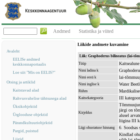
Andmed
Statistika ja viited
Liikide andmete kuvamine
Avaleht
Liik: Graphoderus bilineatus (lai-tõ
EELISe andmed
Kaitsealune 
Tüüp
keskkonnaportaalis
Graphoderus
Nimi ladina k
Loe siit "Mis on EELIS?"
lai-tõmmuu
Nimi eesti k
Otsing ja artiklid
Water Beetl
Nimi inglise k
Kaitstavad alad
Mardikalise
Rühm
III kategoor
Kaitsekategooria
Rahvusvahelise tähtsusega alad
Tõmmuujur (
Üksikobjektid
järgi on tõ
Kirjeldus
Ürglooduse objektid
alusel arva
liigina III 
Pärandkultuuriobjektid
6. Soodsas 
Liigi ohustatuse hinnang
Pargid, puistud
Kindlad ohu
Liigid
võib lai-tõ