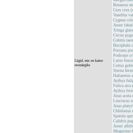
Botaurus ste
Crex crex (
Vanellus van
Cygnus colu
Anser fabal
Tringa glar
Circus pyga
Cobitis taen
Bucephala c
Porzana por
Podiceps cri
Larus fusc
Liigid, mis on kaitse
eesmärgiks
Cottus gobi
Sterna hirun
Haliaeetus a
Aythya fulig
Fulica atra 
Aythya feri
Anas acuta 
Leuciscus a
Anas platyr
Chlidonias 
Spatula que
Calidris pu
Anser albif
Misgurnus fo