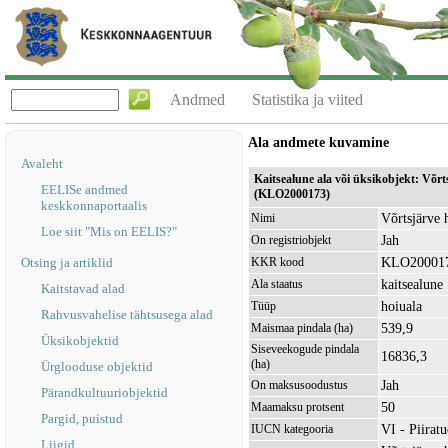
Andmed
Statistika ja viited
Ala andmete kuvamine
Avaleht
Kaitsealune ala või üksikobjekt: Võrt
EELISe andmed
(KLO2000173)
keskkonnaportaalis
Võrtsjärve 
Nimi
Loe siit "Mis on EELIS?"
Jah
On registriobjekt
KLO20001
Otsing ja artiklid
KKR kood
kaitsealune
Ala staatus
Kaitstavad alad
hoiuala
Tüüp
Rahvusvahelise tähtsusega alad
539,9
Maismaa pindala (ha)
Üksikobjektid
Siseveekogude pindala
16836,3
(ha)
Ürglooduse objektid
Jah
On maksusoodustus
Pärandkultuuriobjektid
50
Maamaksu protsent
Pargid, puistud
VI - Piirat
IUCN kategooria
Liigid