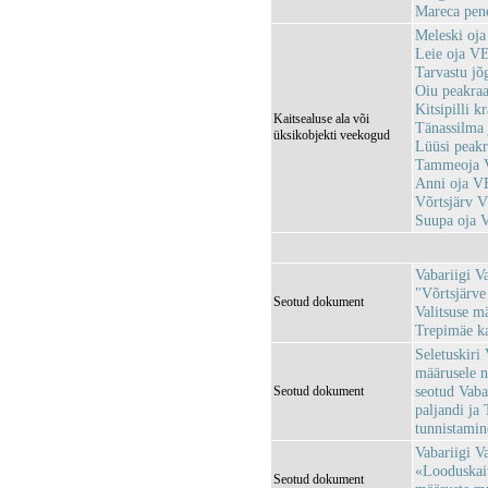
Mareca pene
Meleski oj
Leie oja V
Tarvastu j
Oiu peakr
Kitsipilli
Kaitsealuse ala või
Tänassilma
üksikobjekti veekogud
Lüüsi peak
Tammeoja 
Anni oja 
Võrtsjärv 
Suupa oja
Vabariigi V
"Võrtsjärve
Seotud dokument
Valitsuse m
Trepimäe ka
Seletuskiri
määrusele n
seotud Vaba
Seotud dokument
paljandi ja 
tunnistamin
Vabariigi V
«Looduskait
Seotud dokument