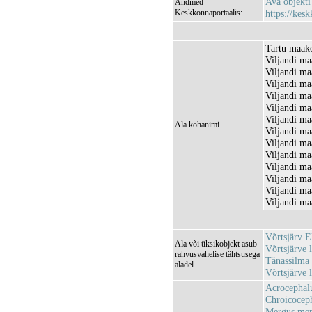
Ava objekt
Andmed
Keskkonnaportaalis:
https://kesk
Tartu maako
Viljandi ma
Viljandi ma
Viljandi ma
Viljandi ma
Viljandi ma
Viljandi ma
Ala kohanimi
Viljandi ma
Viljandi ma
Viljandi ma
Viljandi ma
Viljandi ma
Viljandi ma
Viljandi ma
Võrtsjärv 
Ala või üksikobjekt asub
Võrtsjärve
rahvusvahelise tähtsusega
Tänassilma
aladel
Võrtsjärve
Acrocephalu
Chroicoceph
Mergus merg