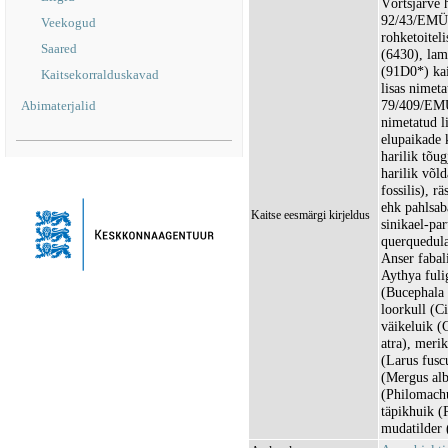
Võrtsjärve 
92/43/EMÜ I
Veekogud
rohketoitel
Saared
(6430), lam
(91D0*) ka
Kaitsekorralduskavad
lisas nimet
79/409/EMÜ 
Abimaterjalid
nimetatud li
elupaikade k
harilik tõug
harilik võld
fossilis), r
ehk pahlsab
Kaitse eesmärgi kirjeldus
sinikael-pa
querquedula
Anser fabali
Aythya fulig
(Bucephala 
loorkull (C
väikeluik (
atra), meri
(Larus fusc
(Mergus alb
(Philomachu
täpikhuik (
mudatilder (