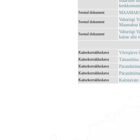
määruste m
keskkonnatee
MAAMAKSU
Seotud dokument
Vabariigi V
Seotud dokument
Maamaksu k
Vabariigi V
Seotud dokument
kaitse alla
Võrtsjärve 
Kaitsekorralduskava
Tänassilma 
Kaitsekorralduskava
Pärandniitu
Kaitsekorralduskava
Pärandniitu
Kaitsekorralduskava
Kaitstavate
Kaitsekorralduskava