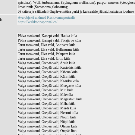
apiculata), Wulfi turbasammal (Sphagnum wulfianum), purpur-maakeel (Geoglos
limatünnik (Sarcosoma globosum);
6) kaitsta ja säilitada Pühajärve mõisa parki ja kaitsealale jäävaid kaitstava looduse
Ava objekti andmed Keskkonnaportaalis
is:
https://keskkonnaportaal.ee/...
Põlva maakond, Kanepi vald, Hauka küla
Põlva maakond, Kanepi vald, Pikajärve küla
Tartu maakond, Elva vald, Astuvere küla
Tartu maakond, Elva vald, Hellenurme küla
Tartu maakond, Elva vald, Palupera küla
Tartu maakond, Elva vald, Urmi küla
Valga maakond, Otepää vald, Arula küla
Valga maakond, Otepää vald, Kastolatsi küla
Valga maakond, Otepää vald, Kibena küla
Valga maakond, Otepää vald, Kähri küla
Valga maakond, Otepää vald, Kääriku küla
Valga maakond, Otepää vald, Meegaste küla
Valga maakond, Otepää vald, Miti küla
Valga maakond, Otepää vald, Mäeküla
Valga maakond, Otepää vald, Mägestiku küla
Valga maakond, Otepää vald, Mäha küla
Valga maakond, Otepää vald, Märdi küla
Valga maakond, Otepää vald, Neeruti küla
Valga maakond, Otepää vald, Nõuni küla
Valga maakond, Otepää vald, Nüpli küla
Valga maakond, Otepää vald, Otepää küla
Valga maakond, Otepää vald, Otepää linn