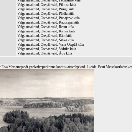
Valga maakond, Otepää vald, Pedajamäe küla
Valga maakond, Otepää vald, Pilkuse küla
Valga maakond, Otepää vald, Pringi küla
Valga maakond, Otepää vald, Päidla küla
Valga maakond, Otepää vald, Pühajärve küla
Valga maakond, Otepää vald, Raudsepa küla
Valga maakond, Otepää vald, Restu küla
Valga maakond, Otepää vald, Risttee küla
Valga maakond, Otepää vald, Räbi küla
Valga maakond, Otepää vald, Sihva küla
Valga maakond, Otepää vald, Vana-Otepää küla
Valga maakond, Otepää vald, Vidrike küla
Valga maakond, Otepää vald, Ädu küla
 Elva Metsamajandi järelvalvepiirkonna looduskaitseobjektid. I köide. Eesti Metsakorrladuske