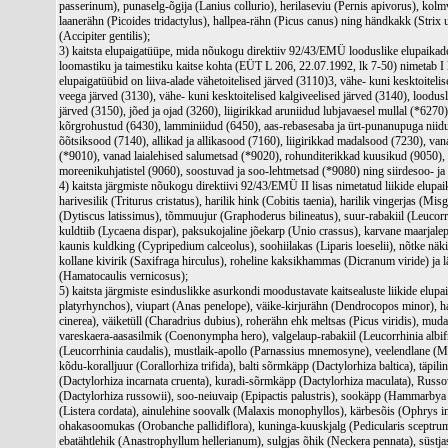
passerinum), punaselg-õgija (Lanius collurio), herilaseviu (Pernis apivorus), kol
laanerähn (Picoides tridactylus), hallpea-rähn (Picus canus) ning händkakk (Strix u
(Accipiter gentilis);
3) kaitsta elupaigatüüpe, mida nõukogu direktiiv 92/43/EMÜ looduslike elupaikad
loomastiku ja taimestiku kaitse kohta (EÜT L 206, 22.07.1992, lk 7-50) nimetab I 
elupaigatüübid on liiva-alade vähetoitelised järved (3110)3, vähe- kuni kesktoitel
veega järved (3130), vähe- kuni kesktoitelised kalgiveelised järved (3140), loodusl
järved (3150), jõed ja ojad (3260), liigirikkad aruniidud lubjavaesel mullal (*6270
kõrgrohustud (6430), lamminiidud (6450), aas-rebasesaba ja ürt-punanupuga niidud
õõtsiksood (7140), allikad ja allikasood (7160), liigirikkad madalsood (7230), v
(*9010), vanad laialehised salumetsad (*9020), rohunditerikkad kuusikud (9050),
moreenikuhjatistel (9060), soostuvad ja soo-lehtmetsad (*9080) ning siirdesoo- j
4) kaitsta järgmiste nõukogu direktiivi 92/43/EMÜ II lisas nimetatud liikide elupai
harivesilik (Triturus cristatus), harilik hink (Cobitis taenia), harilik vingerjas (Misg
(Dytiscus latissimus), tõmmuujur (Graphoderus bilineatus), suur-rabakiil (Leucorrh
kuldtiib (Lycaena dispar), paksukojaline jõekarp (Unio crassus), karvane maarjale
kaunis kuldking (Cypripedium calceolus), soohiilakas (Liparis loeselii), nõtke näkir
kollane kivirik (Saxifraga hirculus), roheline kaksikhammas (Dicranum viride) ja l
(Hamatocaulis vernicosus);
5) kaitsta järgmiste esinduslikke asurkondi moodustavate kaitsealuste liikide elupa
platyrhynchos), viupart (Anas penelope), väike-kirjurähn (Dendrocopos minor), h
cinerea), väiketüll (Charadrius dubius), roherähn ehk meltsas (Picus viridis), mud
vareskaera-aasasilmik (Coenonympha hero), valgelaup-rabakiil (Leucorrhinia albif
(Leucorrhinia caudalis), mustlaik-apollo (Parnassius mnemosyne), veelendlane (M
kõdu-koralljuur (Corallorhiza trifida), balti sõrmkäpp (Dactylorhiza baltica), täpil
(Dactylorhiza incarnata cruenta), kuradi-sõrmkäpp (Dactylorhiza maculata), Rus
(Dactylorhiza russowii), soo-neiuvaip (Epipactis palustris), sookäpp (Hammarbya 
(Listera cordata), ainulehine soovalk (Malaxis monophyllos), kärbesõis (Ophrys in
ohakasoomukas (Orobanche pallidiflora), kuninga-kuuskjalg (Pedicularis sceptrum
ebatähtlehik (Anastrophyllum hellerianum), sulgjas õhik (Neckera pennata), süstj