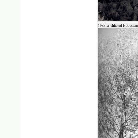
1983. a. ehitatud Hobustem