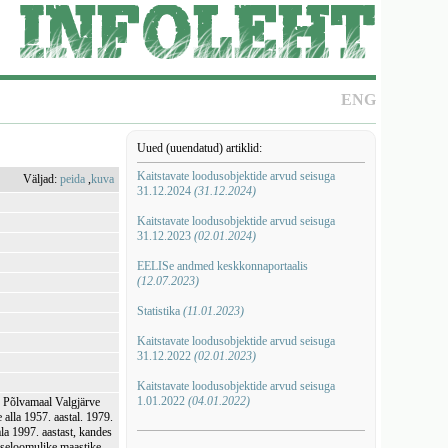
ENG
Uued (uuendatud) artiklid:
Kaitstavate loodusobjektide arvud seisuga
Väljad:
peida
,
kuva
31.12.2024
(31.12.2024)
Kaitstavate loodusobjektide arvud seisuga
31.12.2023
(02.01.2024)
EELISe andmed keskkonnaportaalis
(12.07.2023)
Statistika
(11.01.2023)
Kaitstavate loodusobjektide arvud seisuga
31.12.2022
(02.01.2023)
Kaitstavate loodusobjektide arvud seisuga
1.01.2022
(04.01.2022)
g Põlvamaal Valgjärve
alla 1957. aastal. 1979.
la 1997. aastast, kandes
iseloomulike maastike