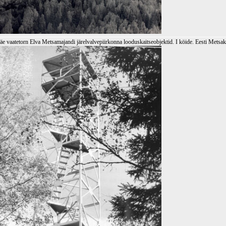
äe vaatetorn Elva Metsamajandi järelvalvepiirkonna looduskaitseobjektid. I köide. Eesti Mets