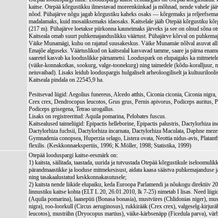
kaitse. Otepää kõrgustikku ilmestavad moreenkünkad ja mõhnad, nende vahele jää
nõod. Pühajärve nõgu jagab kõrgustiku kaheks osaks — kõrgemaks ja reljeefsemak
madalamaks, kuid mosaiiksemaks idaosaks. Kaitselale jääb Otepää kõrgustiku k
(217 m). Pühajärve loetakse piirkonna kauneimaks järveks ja see on olnud sõna ot
Kaitseala omab suurt puhkemajanduslikku väärtust. Pühajärve kõrval on puhkemaja
Väike Munamägi, kuhu on rajatud suusakeskus. Väike Munamäe nõlval asuvat alli
Emajõe alguseks. Väärtuslikud on kaitsealal kasvavad tamme, saare ja pärna enam
saaretel kasvab ka looduslikke pärnametsi. Looduspark on elupaigaks ka mitmetele 
(väike-konnakotkas, sookurg, valge-toonekurg) ning taimedele (kõdu-koralljuur,
neiuvaibad). Lisaks leidub looduspargis hulgaliselt arheoloogiliselt ja kultuuriloolis
Kaitseala pindala on 22545,9 ha.
Pesitsevad liigid: Aegolius funereus, Alcedo atthis, Ciconia ciconia, Ciconia nigra
Crex crex, Dendrocopus leucotos, Grus grus, Pernis apivorus, Podiceps auritus, 
Podiceps grisegena, Tetrao urogallus.
Lisaks on registreeritud: Aquila pomarina, Pelobates fuscus.
Kaitsealused taimeliigid: Epipactis helleborine, Epipactis palustris, Dactylorhiza inc
Dactylorhiza fuchsii, Dactylorhiza incarnata, Dactylorhiza Maculata, Daphne me
Gymnadenia conopsea, Huperzia selago, Listera ovata, Neottia nidus-avis, Platanth
flexilis. (Keskkonnaekspertiis, 1996; K.Möller, 1998; Statistika, 1999)
Otepää looduspargi kaitse-eesmärk on:
1) kaitsta, säilitada, taastada, uurida ja tutvustada Otepää kõrgustikule iseloomulik
pärandmaastikke ja looduse mitmekesisust, aidata kaasa säästva puhkemajanduse 
ning tasakaalustatud keskkonnakasutusele;
2) kaitsta nende liikide elupaiku, keda Euroopa Parlamendi ja nõukogu direktiiv 
linnustiku kaitse kohta (ELT L 20, 26.01.2010, lk 7-25) nimetab I lisas. Need lii
(Aquila pomarina), laanepüü (Bonasa bonasia), mustviires (Chlidonias niger), mu
nigra), roo-loorkull (Circus aeruginosus), rukkirääk (Crex crex), valgeselg-kirju
leucotos), musträhn (Dryocopus martius), väike-kärbsenäpp (Ficedula parva), vä