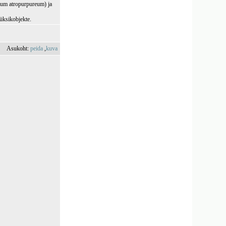
sum atropurpureum) ja
 üksikobjekte.
Asukoht:
peida
,
kuva