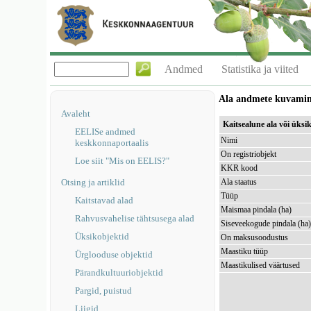
Andmed
Statistika ja viited
Ala andmete kuvami
Avaleht
Kaitsealune ala või üks
EELISe andmed
Nimi
keskkonnaportaalis
On registriobjekt
Loe siit "Mis on EELIS?"
KKR kood
Otsing ja artiklid
Ala staatus
Tüüp
Kaitstavad alad
Maismaa pindala (ha)
Rahvusvahelise tähtsusega alad
Siseveekogude pindala (ha
Üksikobjektid
On maksusoodustus
Maastiku tüüp
Ürglooduse objektid
Maastikulised väärtused
Pärandkultuuriobjektid
Pargid, puistud
Liigid