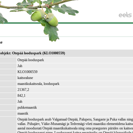
ne
ikobjekt: Otepää looduspark (KLO1000559)
Otepää looduspark
Jah
KLO1000559
kaitsealune
maastikukaitseala, looduspark
21367,2
)
842,1
Jah
puhkemaastik
maastik
Otepää looduspark asub Valgamaal Otepää, Palupera, Sangaste ja Puka vallas nin
vallas. Pühajärv, Väike-Munamägi ja Tedremägi võeti maastiku elementidena kaitse 
aastal moodustati Otepää maastikukaitseala ning oma praegustes piirides on kaitsea
Otepää looduspargi nime. Looduspargi kaitse eesmärgiks on Otepää kõrgustikule 