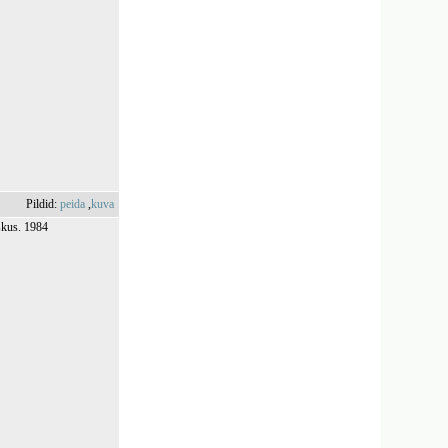
Pildid:
peida
,
kuva
skus. 1984