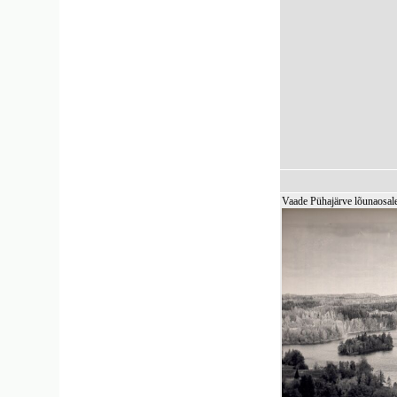
Vaade Pühajärve lõunaosale