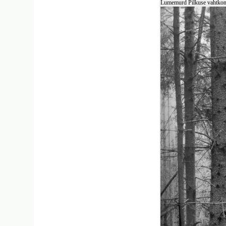
Lumemurd Pilkuse vahtkonna