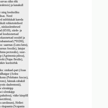
mvarvas-rähn ehk
ralensis) ja kanakull
e ning loodusliku
lisas. Need
ised mõõdukalt kareda
ikult rohketoitelised
), niiskuslembesed
 (6510), siirde- ja
anad loodusmetsad
 okasmetsad oosidel ja
a rabametsad (*91D0);
ku: saarmas (Lutra lutra),
urnus fossilis), laiujur
inia pectoralis), suur-
pp (Agrimonia pilosa),
ohi (Najas flexilis),
äikiv kurdsirbik
iku: sinikael-part (Anas
allhaigur (Ardea
akonn (Pelobates fuscus),
rons), hännak-rabakiil
yotis daubentonii),
ine sõrmkäpp
sowi sõrmkäpp
paludosa), väike käopõll
sectifera),
-carolinum), Helleri
as skapaania (Scapania