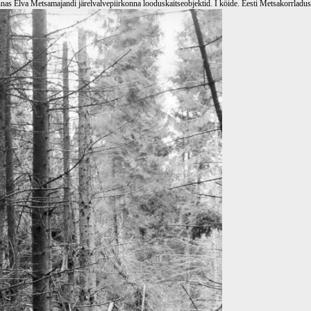
s Elva Metsamajandi järelvalvepiirkonna looduskaitseobjektid. I köide. Eesti Metsakorrladu