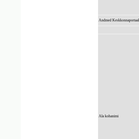
Andmed Keskkonnaportaal
Ala kohanimi