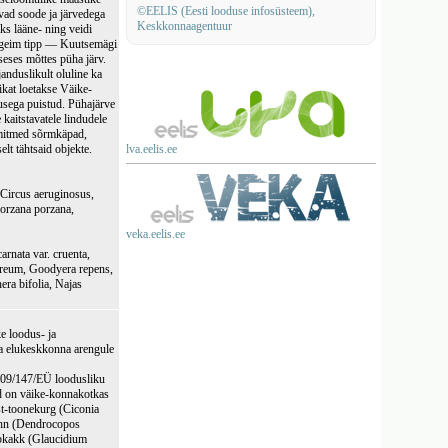
©EELIS (Eesti looduse infosüsteem),
vad soode ja järvedega
Keskkonnaagentuur
s lääne- ning veidi
õrgeim tipp — Kuutsemägi
seses mõttes püha järv.
nduslikult oluline ka
kat loetakse Väike-
usega puistud. Pühajärve
kaitstavatele lindudele
 mitmed sõrmkäpad,
elt tähtsaid objekte.
lva.eelis.ee
, Circus aeruginosus,
Porzana porzana,
veka.eelis.ee
arnata var. cruenta,
zereum, Goodyera repens,
era bifolia, Najas
ke loodus- ja
ja elukeskkonna arengule
2009/147/EÜ loodusliku
gid on väike-konnakotkas
st-toonekurg (Ciconia
rähn (Dendrocopos
rbkakk (Glaucidium